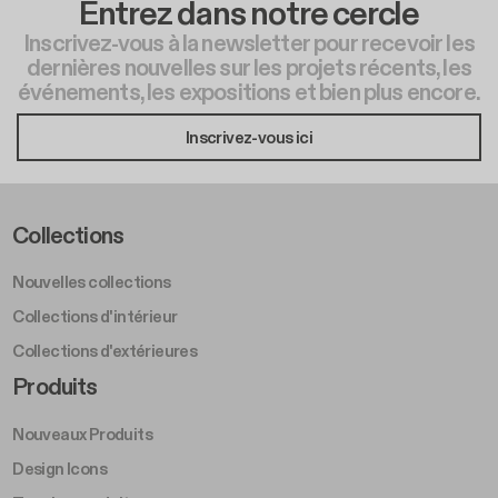
Entrez dans notre cercle
Inscrivez-vous à la newsletter pour recevoir les
dernières nouvelles sur les projets récents, les
événements, les expositions et bien plus encore.
Inscrivez-vous ici
Footer Left Middle A
Collections
Nouvelles collections
Collections d'intérieur
Collections d'extérieures
Footer Right Middle A
Produits
Nouveaux Produits
Design Icons