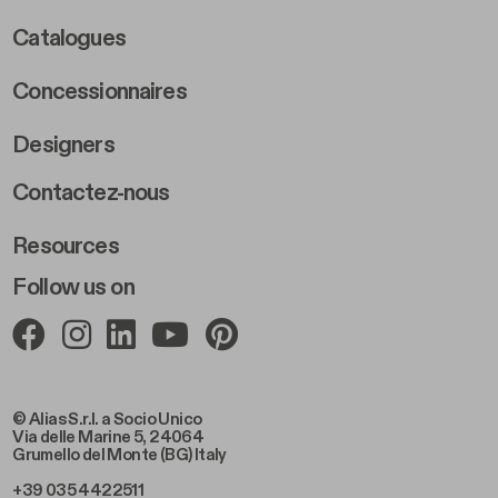
Catalogues
Concessionnaires
Designers
Footer Right 2
Contactez-nous
Resources
Follow us on
© Alias S.r.l. a Socio Unico
Via delle Marine 5, 24064
Grumello del Monte (BG) Italy
+39 035 4422511