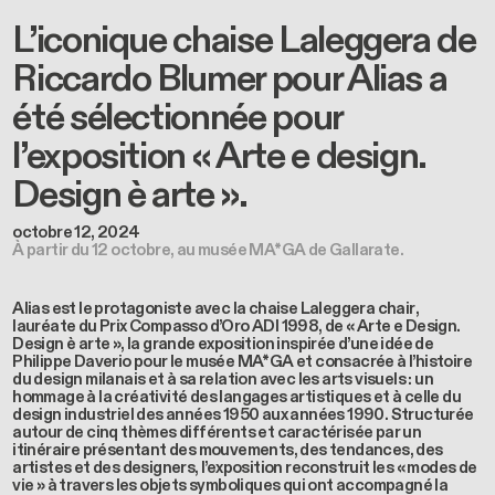
L’iconique chaise Laleggera de
Riccardo Blumer pour Alias a
été sélectionnée pour
l’exposition « Arte e design.
Design è arte ».
octobre 12, 2024
À partir du 12 octobre, au musée MA*GA de Gallarate.
Alias est le protagoniste avec la chaise
Laleggera chair
,
lauréate du Prix Compasso d’Oro ADI 1998, de «
Arte e Design.
Design è arte »
, la grande exposition inspirée d’une idée de
Philippe Daverio pour le musée
MA*GA
et consacrée à l’histoire
du design milanais et à sa relation avec les arts visuels : un
hommage à la créativité des langages artistiques et à celle du
design industriel des années 1950 aux années 1990. Structurée
autour de cinq thèmes différents et caractérisée par un
itinéraire présentant des mouvements, des tendances, des
artistes et des designers, l’exposition reconstruit les « modes de
vie » à travers les objets symboliques qui ont accompagné la