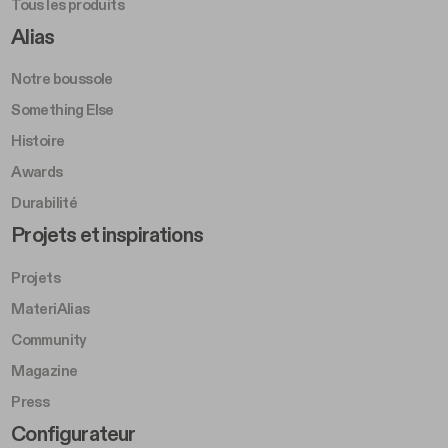
Tous les produits
Footer Right A
Alias
Notre boussole
Something Else
Histoire
Awards
Durabilité
Footer Left Middle B
Projets et inspirations
Projets
MateriAlias
Community
Magazine
Press
Footer Right Middle B
Configurateur