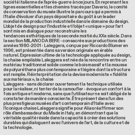
société italienne de l’après-guerre à nos jours. En reprenant les
lignes essentielles et les chemins tracés par Daverio, le comité
de conservation du musée illustre le parcours qui a permis à
l’Italie d’évoluer d’un pays dépositaire du goût à un leader
mondial de la production industrielle dans le domaine du design.
L’objet de design pour l’industrie et l’objet « unique » pour l’art
sont mis en dialogue pour reconstruire les
tendances esthétiques de la seconde moitié du XXe siècle. Dans
la section MILANO DA BERE - consacrée aux productions des
années 1980-2001 -
Laleggera
, conçue par Riccardo Blumer en
1996, est présentée dans sa version originale en érable
naturel. Expression ultime de la technologie appliquée au design,
la
chaise empilable
Laleggera est née de la rencontre entre un
matériau traditionnel solide comme le bois massif et la mousse
de polyuréthane plus contemporaine et légère dont la structure
est remplie. Réinterprétation de la devise moderniste « fidélité
aux matériaux », la chaise
Laleggera - sans déclarer ouvertement la technique utilisée
pour la réaliser, ni tenter de la camoufler - évoque un confort à la
fois antique et moderne, sans que l’utilisateur ne soit obligé de le
constater de manière consciente. Être présent dans l’un des
plus prestigieux musées d’art contemporain d’Italie avec
l’iconique chaise Laleggera signifie pour Alias réaffirmer son
rôle d’ambassadeur du Made in Italy, en démontrant que la
véritable qualité réside dans la capacité à créer des solutions
durables qui dialoguent avec l’univers de l’art, de la culture et de
la technologie.