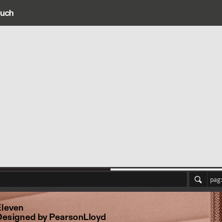
ouch
ain navigation
pag:
Eleven
Designed by PearsonLloyd