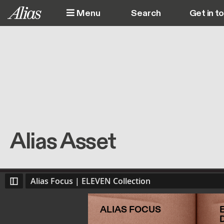
Skip to main content
Menu
Get in t
M
Alias Asset
Alias Focus | ELEVEN Collection
ALIAS FOCUS