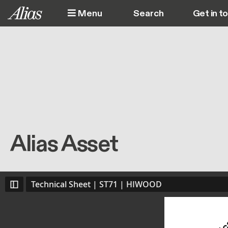
Skip to main content
Menu
Get in t
M
Alias Asset
Technical Sheet | ST71 | HIWOOD