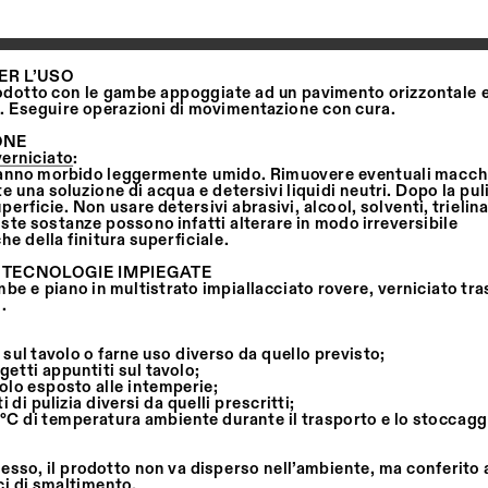
ER L’USO
prodotto con le gambe appoggiate ad un pavimento orizzontale e
. Eseguire operazioni di movimentazione con cura.
ONE
verniciato
:
 panno morbido leggermente umido. Rimuovere eventuali macch
 una soluzione di acqua e detersivi liquidi neutri. Dopo la pul
perficie. Non usare detersivi abrasivi, alcool, solventi, trieli
ste sostanze possono infatti alterare in modo irreversibile
che della finitura superficiale.
 TECNOLOGIE IMPIEGATE
be e piano in multistrato impiallacciato rovere, verniciato tr
.
di sul tavolo o farne uso diverso da quello previsto;
getti appuntiti sul tavolo;
avolo esposto alle intemperie;
 di pulizia diversi da quelli prescritti;
0°C di temperatura ambiente durante il trasporto e lo stoccagg
esso, il prodotto non va disperso nell’ambiente, ma conferito 
ci di smaltimento.