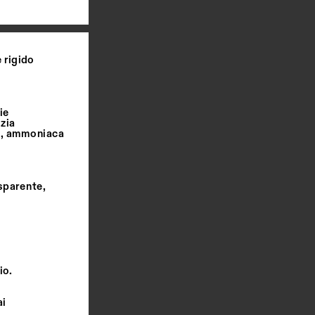
 rigido
ie
izia
na, ammoniaca
asparente,
io.
ai