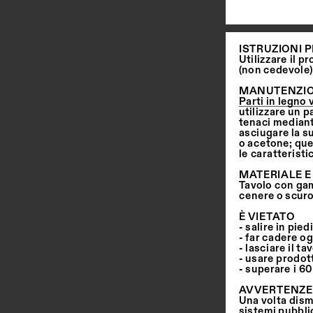
ISTRUZIONI P
Utilizzare il 
(non cedevole)
MANUTENZI
Parti in legno 
utilizzare un
tenaci mediante
asciugare la su
o acetone; que
le caratteristi
MATERIALE E
Tavolo con gam
cenere o scuro
È   V I E TATO
- salire in pie
- far cadere og
- lasciare il t
- usare prodotti
- superare i 6
AVVERTENZE
Una volta dism
sistemi pubbli