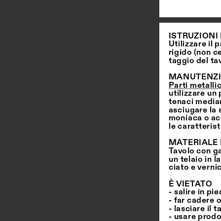
ISTRUZIONI 
Utilizzare il
rigido (non c
taggio del ta
MANUTENZ
Parti metalli
utilizzare u
tenaci median
asciugare la s
moniaca o ace
le caratterist
MATERIALE 
Tavolo con ga
un telaio in 
ciato e vernic
È   V I E TATO
- salire in pi
- far cadere o
- lasciare il 
- usare prodot