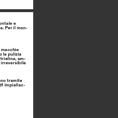
ntale e 
a. Per il mon
-
 macchie 
la pulizia 
trielina, am
-
rreversibile 
ano tramite 
df impiallac
-