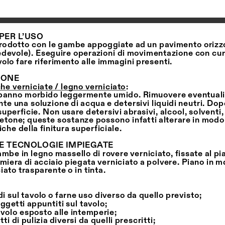
PER L’USO
 prodotto con le gambe appoggiate ad un pavimento orizzo
edevole). Eseguire operazioni di movimentazione con cur
volo fare riferimento alle immagini presenti.
IONE
che verniciate / legno verniciato:
n panno morbido leggermente umido. Rimuovere eventuali
te una soluzione di acqua e detersivi liquidi neutri. Dopo 
uperficie. Non usare detersivi abrasivi, alcool, solventi, 
tone; queste sostanze possono infatti alterare in modo i
iche della finitura superficiale.
E TECNOLOGIE IMPIEGATE
mbe in legno massello di rovere verniciato, fissate al pi
lamiera di acciaio piegata verniciato a polvere. Piano in m
iato trasparente o in tinta.
edi sul tavolo o farne uso diverso da quello previsto;
ggetti appuntiti sul tavolo;
tavolo esposto alle intemperie;
ti di pulizia diversi da quelli prescritti;