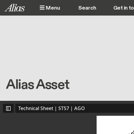
Skip to main content
Menu
Get in t
M
Alias Asset
Technical Sheet | ST57 | AGO