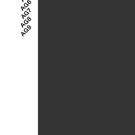
AG6
AG7
AG8
AG9