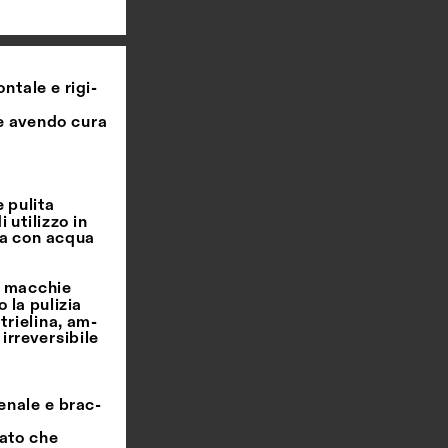
ntale e rigi
-
e avendo cura 
 pulita 
 utilizzo in 
ra con acqua 
 macchie 
la pulizia 
trielina, am
-
rreversibile 
ienale e brac
-
ato che 