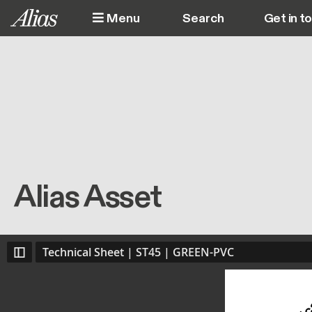
Skip to main content
Menu
Get in t
M
Alias Asset
Technical Sheet | ST45 | GREEN-PVC