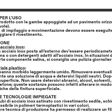
PER L’USO
 prodotto con le gambe appoggiate ad un pavimento orizzo
ole).
i di impilaggio e movimentazione devono essere eseguit
giare il rivestimento.
IONE
 acciaio inox
:
in acciaio inox posta all’esterno dev’essere periodicamete
 o con detergenti adatti all’acciaio inox. In situazioni di
rte componente salina, si consiglia una pulizia giornalie
iale plastico:
n panno morbido leggermente umido. Rimuovere eventuali
te una soluzione di acqua e detersivi liquidi neutri. Dopo 
uperficie. Non usare detersivi abrasivi, alcool, solventi, 
tone; queste sostanze possono infatti alterare in modo i
iche della finitura superficiale.
E TECNOLOGIE IMPIEGATE
tubi di acciaio inox satinato con rivestimento sedile, sch
lessibile in polimeri termoplastici in vari colori.
re tecnica di produzione ha permesso di realizzare un fil