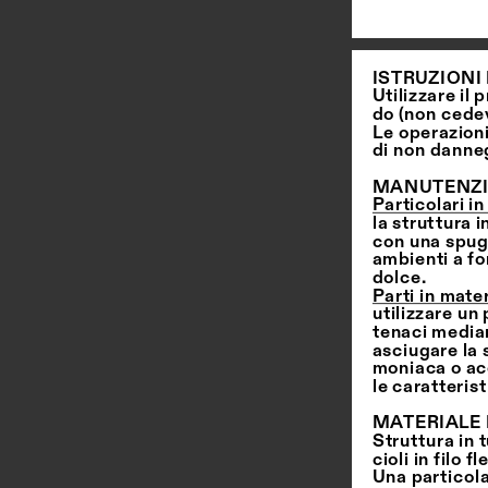
ISTRUZIONI 
Utilizzare il
do (non cedev
Le operazion
di non danneg
MANUTENZ
Particolari in
la struttura 
con una spugna
ambienti a fo
dolce.
Parti in mater
utilizzare u
tenaci median
asciugare la s
moniaca o ace
le caratterist
MATERIALE 
Struttura in 
cioli in filo f
Una particola