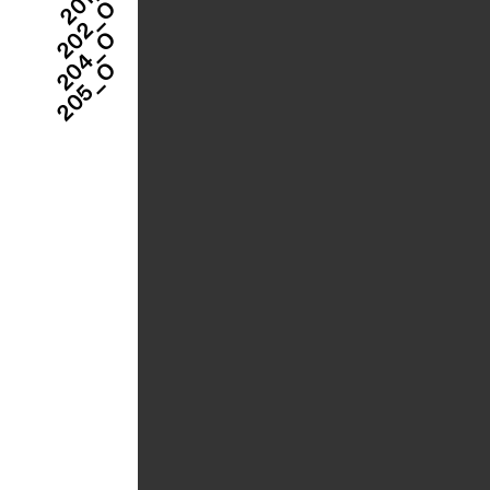
202_O
204_O
205_O