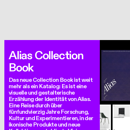
Alias Collection
Book
Das neue Collection Book ist weit
mehr als ein Katalog: Es ist eine
visuelle und gestalterische
Erzählung der Identität von Alias.
Eine Reise durch über
fünfundvierzig Jahre Forschung,
Kultur und Experimentieren, in der
ikonische Produkte und neue