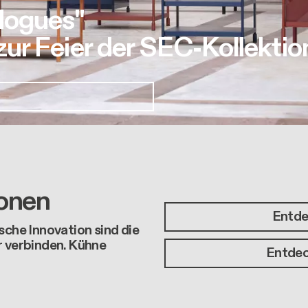
logues"
r Feier der SEC-Kollektio
ionen
Entde
sche Innovation sind die
r verbinden. Kühne
Entdec