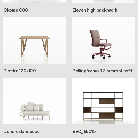
Okome O08
Eleven high back work
Plettro 120x120
Rollingframe 47 armrest soft
Dehors dormeuse
SEC_lib015