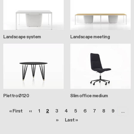
Landscape system
Landscape meeting
Plettro Ø120
Slim office medium
Paginazione
Prima pagina
Pagina precedente
Pagina
Pagina
Pagina
Pagina
Pagina
Pagina
Pagina
Pagina
Pagina
« First
‹‹
1
2
3
4
5
6
7
8
9
…
Pagina successiva
Ultima pagina
››
Last »