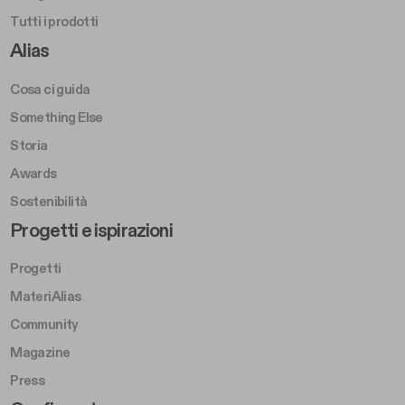
Tutti i prodotti
Footer Right A
Alias
Cosa ci guida
Something Else
Storia
Awards
Sostenibilità
Footer Left Middle B
Progetti e ispirazioni
Progetti
MateriAlias
Community
Magazine
Press