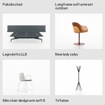
Paludis chair
Longframe soft armrest
outdoor
Legnoletto LL8
New lady calyx
Slim chair sledge arm soft S
To'taime