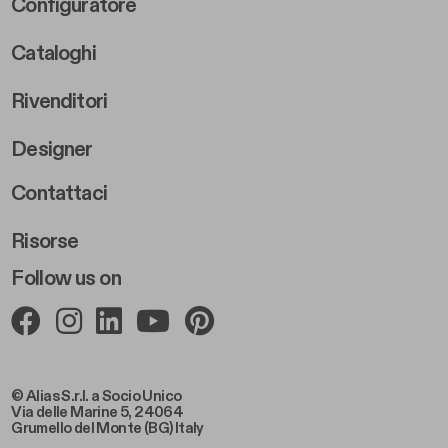
Footer Right Middle B
Configuratore
Cataloghi
Rivenditori
Designer
Footer Right 2
Contattaci
Risorse
Follow us on
© Alias S.r.l. a Socio Unico
Via delle Marine 5, 24064
Grumello del Monte (BG) Italy