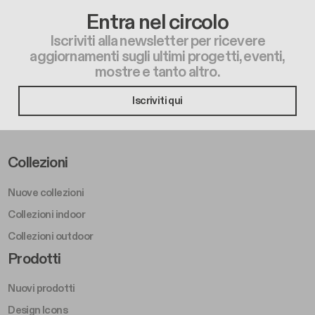
Entra nel circolo
Iscriviti alla newsletter per ricevere
aggiornamenti sugli ultimi progetti, eventi,
mostre e tanto altro.
Iscriviti qui
Footer Left Middle A
Collezioni
Nuove collezioni
Collezioni indoor
Collezioni outdoor
Footer Right Middle A
Prodotti
Nuovi prodotti
Design Icons