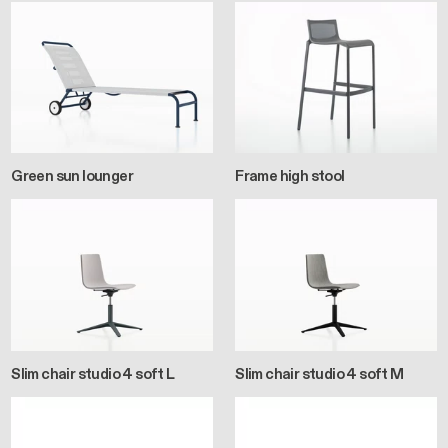
Green sun lounger
Frame high stool
Slim chair studio 4 soft L
Slim chair studio 4 soft M