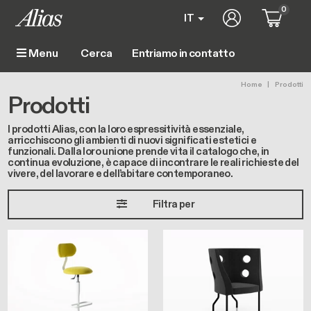
Salta al contenuto principale
0
User account m
IT
Entriamo in contatto
Menu
Main navigation
Briciole
Home
Prodotti
Prodotti
I prodotti Alias, con la loro espressitività essenziale,
arricchiscono gli ambienti di nuovi significati estetici e
funzionali. Dalla loro unione prende vita il catalogo che, in
continua evoluzione, è capace di incontrare le reali richieste del
vivere, del lavorare e dell’abitare contemporaneo.
Filtra per