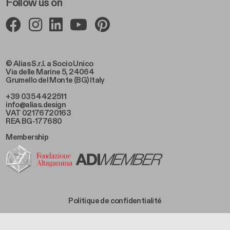
Follow us on
© Alias S.r.l. a Socio Unico
Via delle Marine 5, 24064
Grumello del Monte (BG) Italy
+39 035 4422511
info@alias.design
VAT 02176720163
REA BG-177680
Membership
Footer Bottom Left
Politique de confidentialité
Footer Bottom Left Middle
Politique de cookies