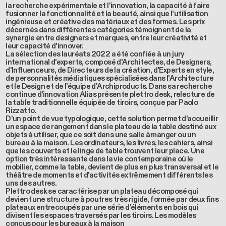
la recherche expérimentale et l'innovation, la capacité à faire
fusionner la fonctionnalité et la beauté, ainsi que l'utilisation
ingénieuse et créative des matériaux et des formes. Les prix
décernés dans différentes catégories témoignent de la
synergie entre designers et marques, entre leur créativité et
leur capacité d'innover.
La sélection des lauréats 2022 a été confiée à un jury
international d'experts, composé d'Architectes, de Designers,
d'Influenceurs, de Directeurs de la création, d'Experts en style,
de personnalités médiatiques spécialisées dans l'Architecture
et le Design et de l'équipe d'Archiproducts. Dans sa recherche
continue d’innovation Alias présente plettro desk, relecture de
la table traditionnelle équipée de tiroirs, conçue par Paolo
Rizzatto.
D'un point de vue typologique, cette solution permet d'accueillir
un espace de rangement dans le plateau de la table destiné aux
objets à utiliser, que ce soit dans une salle à manger ou un
bureau à la maison. Les ordinateurs, les livres, les cahiers, ainsi
que les couverts et le linge de table trouvent leur place. Une
option très intéressante dans la vie contemporaine où le
mobilier, comme la table, devient de plus en plus transversal et le
théâtre de moments et d'activités extrêmement différents les
uns des autres.
Plettro desk se caractérise par un plateau décomposé qui
devient une structure à poutres très rigide, formée par deux fins
plateaux entrecoupés par une série d'éléments en bois qui
divisent les espaces traversés par les tiroirs. Les modèles
conçus pour les bureaux à la maison