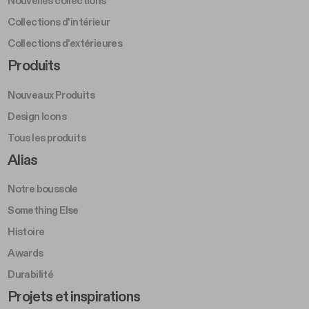
Nouvelles collections
Collections d'intérieur
Collections d'extérieures
Footer Right Middle A
Produits
Nouveaux Produits
Design Icons
Tous les produits
Footer Right A
Alias
Notre boussole
Something Else
Histoire
Awards
Durabilité
Footer Left Middle B
Projets et inspirations