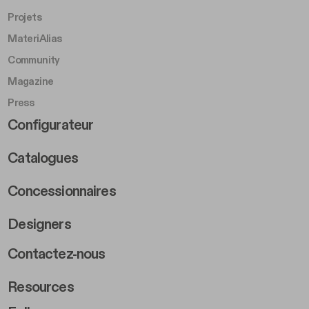
Projets
MateriAlias
Community
Magazine
Press
Footer Right Middle B
Configurateur
Catalogues
Concessionnaires
Designers
Footer Right 2
Contactez-nous
Resources