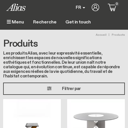
Aller au contenu principal
0
User account m
FR
Get in touch
Menu
Main navigation
Fil d'Aria
Accueil
Products
Produits
Les produits Alias, avec leur expressivité essentielle,
enrichissent les espaces de nouvelles significations
esthétiques et fonctionnelles. De leur union naît notre
catalogue qui, en évolution continue, est capable de répondre
aux exigences réelles de la vie quotidienne, du travail et de
l'habitat contemporain.
Filtrer par