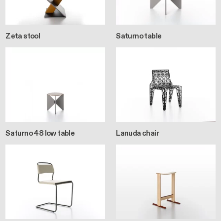
Zeta stool
Saturno table
Saturno 48 low table
Lanuda chair