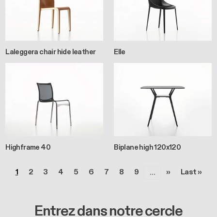
Laleggera chair hide leather
Elle
Highframe 40
Biplane high 120x120
Pagination
Page
Page
Page
Page
Page
Page
Page
Page
Page
Page suivante
Dernière 
1
2
3
4
5
6
7
8
9
››
Last »
…
Entrez dans notre cercle