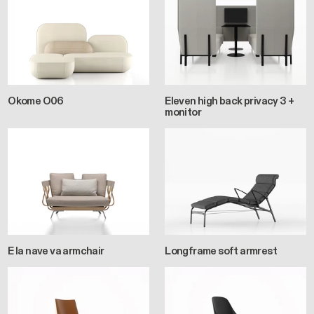
Okome O06
Eleven high back privacy 3 +
monitor
E la nave va armchair
Longframe soft armrest