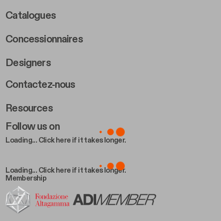
Catalogues
Concessionnaires
Designers
Footer Right 2
Contactez-nous
Resources
Follow us on
Loading... Click here if it takes longer.
Loading... Click here if it takes longer.
Membership