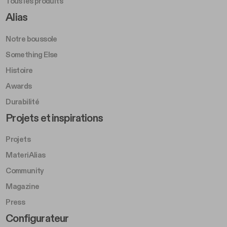
Tous les produits
Footer Right A
Alias
Notre boussole
Something Else
Histoire
Awards
Durabilité
Footer Left Middle B
Projets et inspirations
Projets
MateriAlias
Community
Magazine
Press
Footer Right Middle B
Configurateur