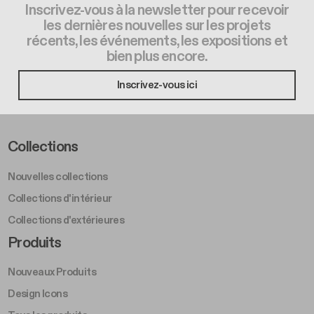
Inscrivez-vous à la newsletter pour recevoir
les dernières nouvelles sur les projets
récents, les événements, les expositions et
bien plus encore.
Inscrivez-vous ici
Footer Left Middle A
Collections
Nouvelles collections
Collections d'intérieur
Collections d'extérieures
Footer Right Middle A
Produits
Nouveaux Produits
Design Icons