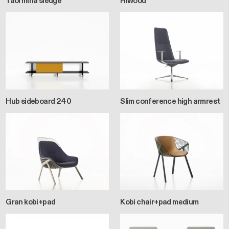
Taormina sledge
Hiwood
Hub sideboard 240
Slim conference high armrest
Gran kobi+pad
Kobi chair+pad medium