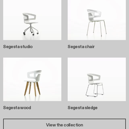
Segesta studio
Segesta chair
Segesta wood
Segesta sledge
View the collection