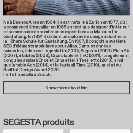
Né à Buenos Aires en 1964, il s'est installé à Zurich en 1977, où il
a commencé à travailler en 1988 en tant que designer d'intérieur
et commissaire de nombreuses expositions au Museum für
Gestaltung. En 1991, il obtient un diplôme en design industriel à
la Höhere Schule für Gestaltung. En 1997, il conçoit le système
SEC d'éléments modulaires pour Alias. Dans les années
suivantes, il dessine Legnoletto (2001), Segesta (2003), Plein Air
(2007), Stabiles (2009), Cross table et TEC (2011). Il a également
conçu les assises Erice et Enna et le lit Tessiletto (2013), ainsi
que la table Ago (2014), et le fauteuil Time (2019), lauréat du
RedDot Design Award 2020.
Il vit et travaille à Zurich.
Know more about him
SEGESTA produits