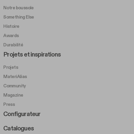
Notre boussole
Something Else
Histoire
Awards
Durabilité
Footer Left Middle B
Projets et inspirations
Projets
MateriAlias
Community
Magazine
Press
Footer Right Middle B
Configurateur
Catalogues