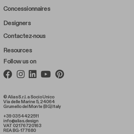
Concessionnaires
Designers
Footer Right 2
Contactez-nous
Resources
Follow us on
© Alias S.r.l. a Socio Unico
Via delle Marine 5, 24064
Grumello del Monte (BG) Italy
+39 035 4422511
info@alias.design
VAT 02176720163
REA BG-177680