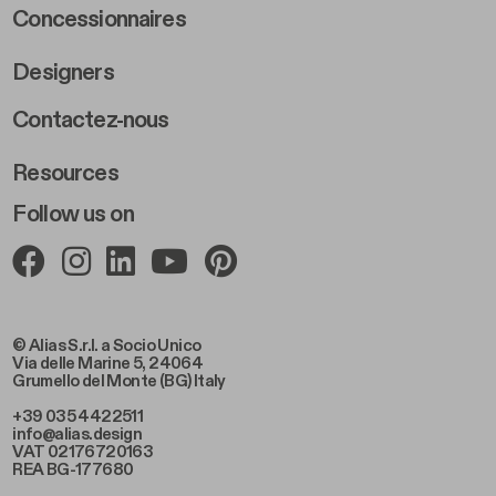
Concessionnaires
Designers
Footer Right 2
Contactez-nous
Resources
Follow us on
© Alias S.r.l. a Socio Unico
Via delle Marine 5, 24064
Grumello del Monte (BG) Italy
+39 035 4422511
info@alias.design
VAT 02176720163
REA BG-177680