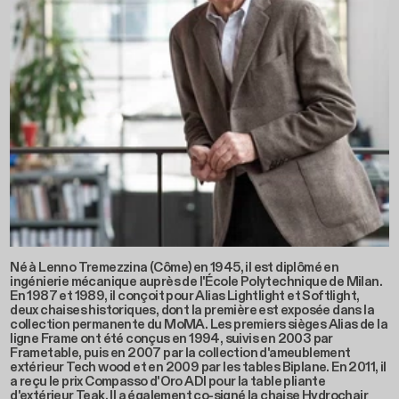
Né à Lenno Tremezzina (Côme) en 1945, il est diplômé en
ingénierie mécanique auprès de l'École Polytechnique de Milan.
En 1987 et 1989, il conçoit pour Alias Lightlight et Softlight,
deux chaises historiques, dont la première est exposée dans la
collection permanente du MoMA. Les premiers sièges Alias de la
ligne Frame ont été conçus en 1994, suivis en 2003 par
Frametable, puis en 2007 par la collection d'ameublement
extérieur Tech wood et en 2009 par les tables Biplane. En 2011, il
a reçu le prix Compasso d'Oro ADI pour la table pliante
d'extérieur Teak. Il a également co-signé la chaise Hydrochair