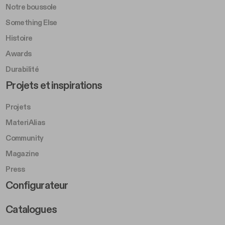
Notre boussole
Something Else
Histoire
Awards
Durabilité
Footer Left Middle B
Projets et inspirations
Projets
MateriAlias
Community
Magazine
Press
Footer Right Middle B
Configurateur
Catalogues