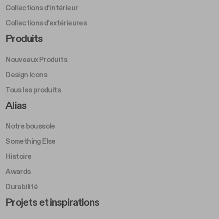
Collections d'intérieur
Collections d'extérieures
Footer Right Middle A
Produits
Nouveaux Produits
Design Icons
Tous les produits
Footer Right A
Alias
Notre boussole
Something Else
Histoire
Awards
Durabilité
Footer Left Middle B
Projets et inspirations