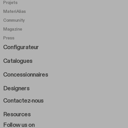
Projets
MateriAlias
Community
Magazine
Press
Footer Right Middle B
Configurateur
Catalogues
Concessionnaires
Designers
Footer Right 2
Contactez-nous
Resources
Follow us on