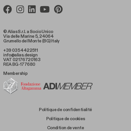
© Alias S.r.l. a Socio Unico
Via delle Marine 5, 24064
Grumello del Monte (BG) Italy
+39 035 4422511
info@alias.design
VAT 02176720163
REA BG-177680
Membership
Footer Bottom Left
Politique de confidentialité
Footer Bottom Left Middle
Politique de cookies
Footer Bottom Right Middle
Condition de vente