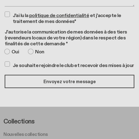
J'ai lu la
politique de confidentialité
et j'accepte le
traitement de mes données*
J'autorise la communication de mes données à des tiers
(revendeurs locaux de votre région) dans le respect des
finalités de cette demande *
Oui
Non
Je souhaite rejoindre le club et recevoir des mises à jour
Footer Left Middle A
Collections
Nouvelles collections