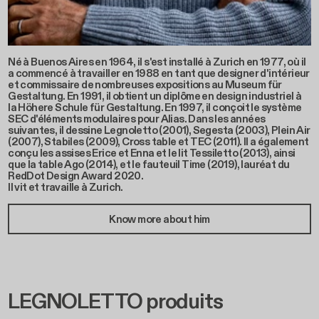
Né à Buenos Aires en 1964, il s'est installé à Zurich en 1977, où il
a commencé à travailler en 1988 en tant que designer d'intérieur
et commissaire de nombreuses expositions au Museum für
Gestaltung. En 1991, il obtient un diplôme en design industriel à
la Höhere Schule für Gestaltung. En 1997, il conçoit le système
SEC d'éléments modulaires pour Alias. Dans les années
suivantes, il dessine Legnoletto (2001), Segesta (2003), Plein Air
(2007), Stabiles (2009), Cross table et TEC (2011). Il a également
conçu les assises Erice et Enna et le lit Tessiletto (2013), ainsi
que la table Ago (2014), et le fauteuil Time (2019), lauréat du
RedDot Design Award 2020.
Il vit et travaille à Zurich.
Know more about him
LEGNOLETTO produits