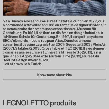
Né à Buenos Aires en 1964, il s'est installé à Zurich en 1977, où il
a commencé à travailler en 1988 en tant que designer d'intérieur
et commissaire de nombreuses expositions au Museum für
Gestaltung. En 1991, il obtient un diplôme en design industriel à
la Höhere Schule für Gestaltung. En 1997, il conçoit le système
SEC d'éléments modulaires pour Alias. Dans les années
suivantes, il dessine Legnoletto (2001), Segesta (2003), Plein Air
(2007), Stabiles (2009), Cross table et TEC (2011). Il a également
conçu les assises Erice et Enna et le lit Tessiletto (2013), ainsi
que la table Ago (2014), et le fauteuil Time (2019), lauréat du
RedDot Design Award 2020.
Il vit et travaille à Zurich.
Know more about him
LEGNOLETTO produits