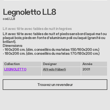
Legnoletto LL8
cod. LL8
Lit avec tête avec tables de nuit integrées
Lit avec tête avec tables de nuit et pieds sans bord laqué mat ou
plaqué bois; pieds en fonte d‘aluminium poli ou laqué (granité ou
brillant).
Dimensions:
- 160x206 cm. (dim. conseillés du matelas: 150/160x200 cm.)
- 180x206 cm. (dim. conseillés du matelas: 170/180x200 cm.)
Collection
Designer
Année
LEGNOLETTO
Alfredo Häberli
2001
Trouvez un revendeur