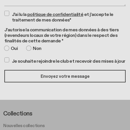
J'ai lu la
politique de confidentialité
et j'accepte le
traitement de mes données*
J'autorise la communication de mes données à des tiers
(revendeurs locaux de votre région) dans le respect des
finalités de cette demande *
Oui
Non
Je souhaite rejoindre le club et recevoir des mises à jour
Footer Left Middle A
Collections
Nouvelles collections