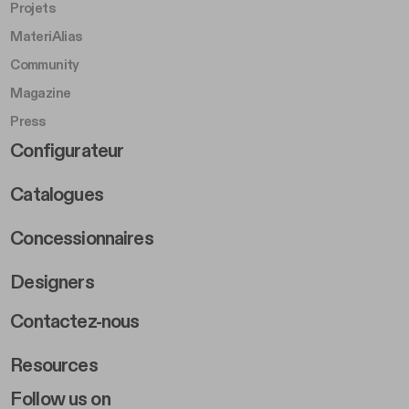
Projets
MateriAlias
Community
Magazine
Press
Footer Right Middle B
Configurateur
Catalogues
Concessionnaires
Designers
Footer Right 2
Contactez-nous
Resources
Follow us on