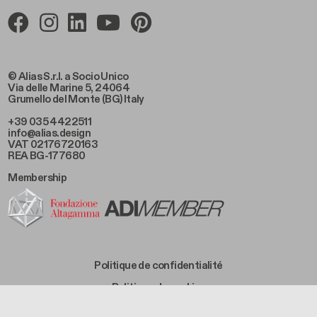
© Alias S.r.l. a Socio Unico
Via delle Marine 5, 24064
Grumello del Monte (BG) Italy
+39 035 4422511
info@alias.design
VAT 02176720163
REA BG-177680
Membership
Footer Bottom Left
Politique de confidentialité
Footer Bottom Left Middle
Politique de cookies
Footer Bottom Right Middle
Condition de vente