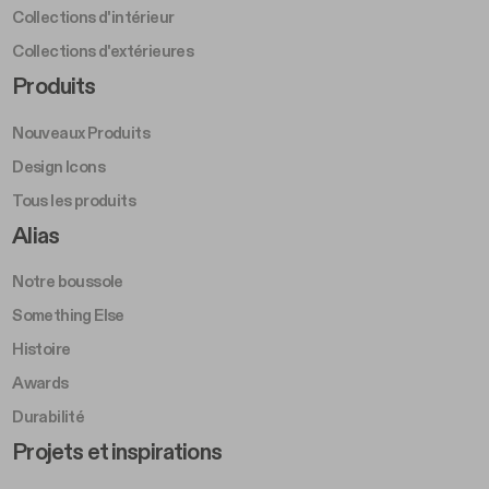
Collections d'intérieur
Collections d'extérieures
Footer Right Middle A
Produits
Nouveaux Produits
Design Icons
Tous les produits
Footer Right A
Alias
Notre boussole
Something Else
Histoire
Awards
Durabilité
Footer Left Middle B
Projets et inspirations