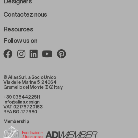
Designers
Footer Right 2
Contactez-nous
Resources
Follow us on
© Alias S.r.l. a Socio Unico
Via delle Marine 5, 24064
Grumello del Monte (BG) Italy
+39 035 4422511
info@alias.design
VAT 02176720163
REA BG-177680
Membership