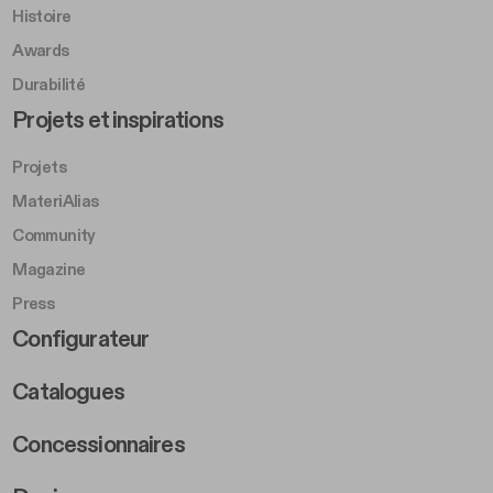
Histoire
Awards
Durabilité
Footer Left Middle B
Projets et inspirations
Projets
MateriAlias
Community
Magazine
Press
Footer Right Middle B
Configurateur
Catalogues
Concessionnaires