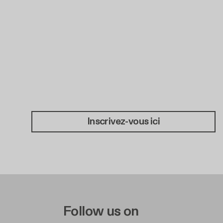
Inscrivez-vous ici
e A
r Right A
Follow us on