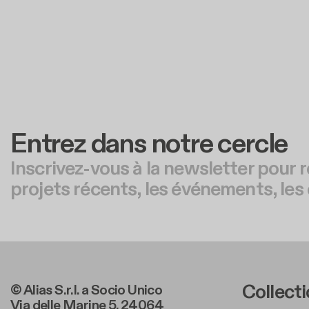
Entrez dans notre cercle
Inscrivez-vous à la newsletter pour r
projets récents, les événements, les 
Foote
Collect
© Alias S.r.l. a Socio Unico
Via delle Marine 5, 24064