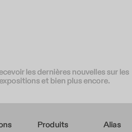
ecevoir les dernières nouvelles sur les
expositions et bien plus encore.
r Left Middle A
Footer Right Middl
Foote
ions
Produits
Alias