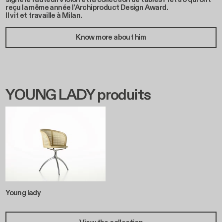
reçu la même année l'Archiproduct Design Award.
Il vit et travaille à Milan.
Know more about him
YOUNG LADY produits
Young lady