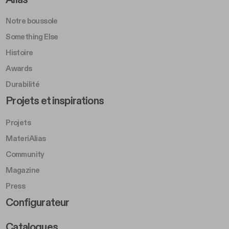
Notre boussole
Something Else
Histoire
Awards
Durabilité
Footer Left Middle B
Projets et inspirations
Projets
MateriAlias
Community
Magazine
Press
Footer Right Middle B
Configurateur
Catalogues