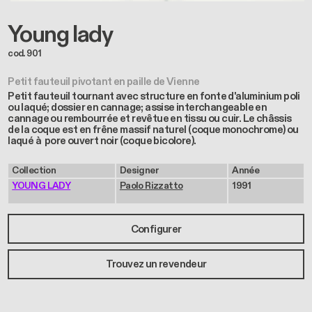
Young lady
cod. 901
Petit fauteuil pivotant en paille de Vienne
Petit fauteuil tournant avec structure en fonte d'aluminium poli
ou laqué; dossier en cannage; assise interchangeable en
cannage ou rembourrée et revêtue en tissu ou cuir. Le châssis
de la coque est en frêne massif naturel (coque monochrome) ou
laqué à pore ouvert noir (coque bicolore).
Collection
Designer
Année
YOUNG LADY
Paolo Rizzatto
1991
Configurer
Trouvez un revendeur