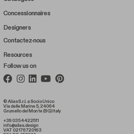
Concessionnaires
Designers
Footer Right 2
Contactez-nous
Resources
Follow us on
© Alias S.r.l. a Socio Unico
Via delle Marine 5, 24064
Grumello del Monte (BG) Italy
+39 035 4422511
info@alias.design
VAT 02176720163