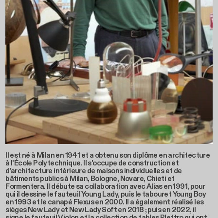
Il est né à Milan en 1941 et a obtenu son diplôme en architecture
à l'École Polytechnique. Il s'occupe de construction et
d'architecture intérieure de maisons individuelles et de
bâtiments publics à Milan, Bologne, Novare, Chieti et
Formentera. Il débute sa collaboration avec Alias en 1991, pour
qui il dessine le fauteuil Young Lady, puis le tabouret Young Boy
en 1993 et le canapé Flexus en 2000. Il a également réalisé les
sièges New Lady et New Lady Soft en 2018 ; puis en 2022, il
signe le fauteuil Violon et la collection de tables Plettro qui ont