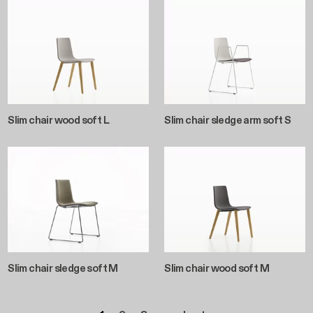
Slim chair wood soft L
Slim chair sledge arm soft S
Slim chair sledge soft M
Slim chair wood soft M
Pagination