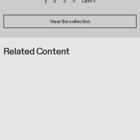
Page
Page
Page
Page suivante
Dernière page
1
2
3
››
Last »
View the collection
Related Content