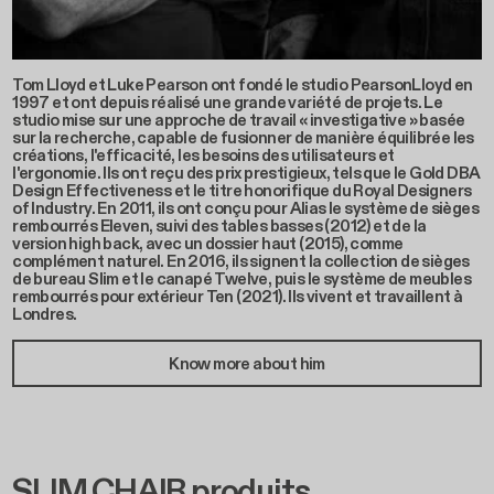
Tom Lloyd et Luke Pearson ont fondé le studio PearsonLloyd en
1997 et ont depuis réalisé une grande variété de projets. Le
studio mise sur une approche de travail « investigative » basée
sur la recherche, capable de fusionner de manière équilibrée les
créations, l'efficacité, les besoins des utilisateurs et
l'ergonomie. Ils ont reçu des prix prestigieux, tels que le Gold DBA
Design Effectiveness et le titre honorifique du Royal Designers
of Industry. En 2011, ils ont conçu pour Alias le système de sièges
rembourrés Eleven, suivi des tables basses (2012) et de la
version high back, avec un dossier haut (2015), comme
complément naturel. En 2016, ils signent la collection de sièges
de bureau Slim et le canapé Twelve, puis le système de meubles
rembourrés pour extérieur Ten (2021). Ils vivent et travaillent à
Londres.
Know more about him
SLIM CHAIR produits