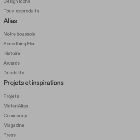
Design Icons
Tous les produits
Footer Right A
Alias
Notre boussole
Something Else
Histoire
Awards
Durabilité
Footer Left Middle B
Projets et inspirations
Projets
MateriAlias
Community
Magazine
Press