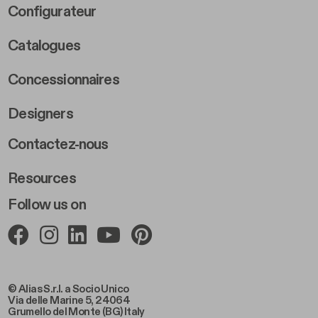
Footer Right Middle B
Configurateur
Catalogues
Concessionnaires
Designers
Footer Right 2
Contactez-nous
Resources
Follow us on
© Alias S.r.l. a Socio Unico
Via delle Marine 5, 24064
Grumello del Monte (BG) Italy