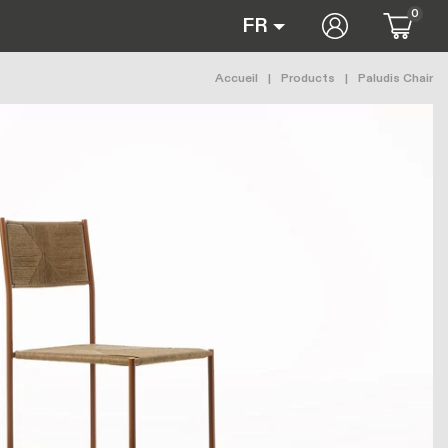
0
User accoun
FR
Fil d'Ariane
Accueil
Products
Paludis Chair