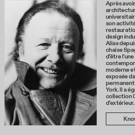
Après avoir
architectur
universitai
son activité
restauratio
design indus
Alias depui
chaise Spag
d'être l'un
contempora
moderne et 
exposée dan
permanent
York. Il a 
collection
d'extérieur.
Kno