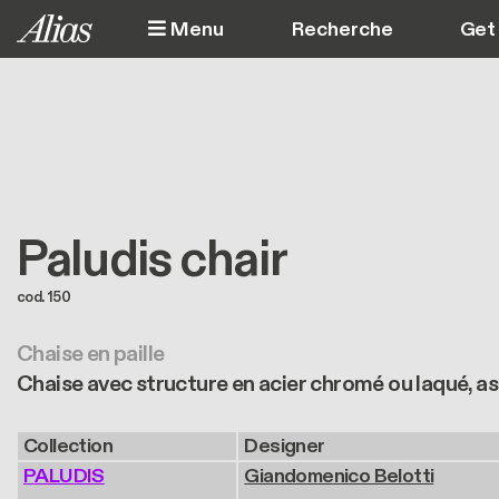
Aller au contenu principal
Menu
Get 
Paludis chair
cod. 150
Chaise en paille
Chaise avec structure en acier chromé ou laqué, assi
Collection
Designer
PALUDIS
Giandomenico Belotti