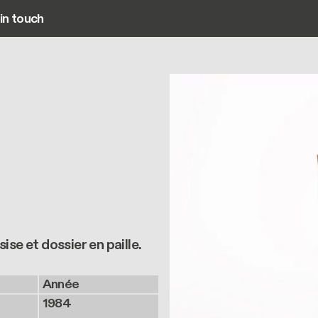
in touch
Main navigation
se et dossier en paille.
Année
1984