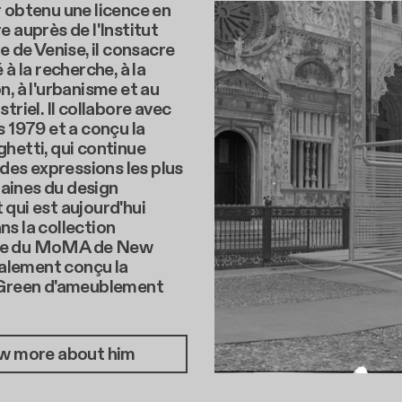
 obtenu une licence en
e auprès de l'Institut
re de Venise, il consacre
 à la recherche, à la
n, à l'urbanisme et au
triel. Il collabore avec
s 1979 et a conçu la
hetti, qui continue
e des expressions les plus
ines du design
qui est aujourd'hui
s la collection
e du MoMA de New
également conçu la
 Green d'ameublement
w more about him