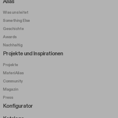
Footer Right A
Alias
Was uns leitet
Something Else
Geschichte
Awards
Nachhaltig
Footer Left Middle B
Projekte und Inspirationen
Projekte
MateriAlias
Community
Magazin
Press
Footer Right Middle B
Konfigurator