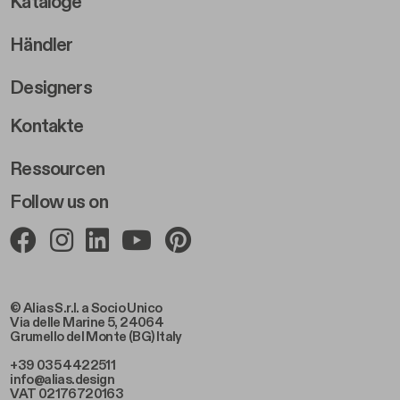
Kataloge
Händler
Designers
Footer Right 2
Kontakte
Ressourcen
Follow us on
© Alias S.r.l. a Socio Unico
Via delle Marine 5, 24064
Grumello del Monte (BG) Italy
+39 035 4422511
info@alias.design
VAT 02176720163