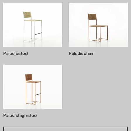
Paludis stool
Paludis chair
Paludis high stool