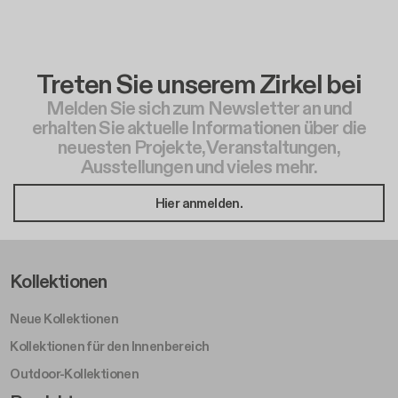
Treten Sie unserem Zirkel bei
Melden Sie sich zum Newsletter an und
erhalten Sie aktuelle Informationen über die
neuesten Projekte, Veranstaltungen,
Ausstellungen und vieles mehr.
Hier anmelden.
Footer Left Middle A
Kollektionen
Neue Kollektionen
Kollektionen für den Innenbereich
Outdoor-Kollektionen