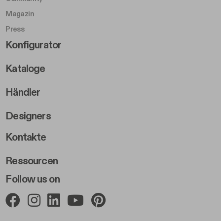
Magazin
Press
Footer Right Middle B
Konfigurator
Kataloge
Händler
Designers
Footer Right 2
Kontakte
Ressourcen
Follow us on