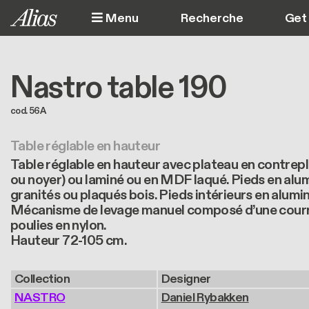
Aller au contenu principal
Menu
Get 
Nastro table 190
cod. 56A
Table réglable en hauteur
Table réglable en hauteur avec plateau en contrep
ou noyer) ou laminé ou en MDF laqué. Pieds en alu
granités ou plaqués bois. Pieds intérieurs en alumin
Mécanisme de levage manuel composé d’une courro
poulies en nylon.
Hauteur 72-105 cm.
Collection
Designer
NASTRO
Daniel Rybakken