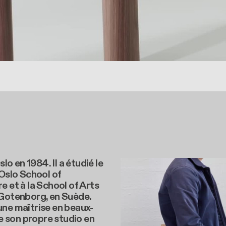
Oslo en 1984. Il a étudié le
 Oslo School of
e et à la School of Arts
 Gotenborg, en Suède.
ne maîtrise en beaux-
vre son propre studio en