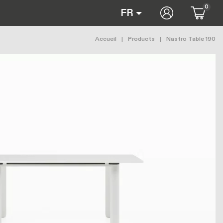
0
User accoun
FR
Fil d'Ariane
Accueil
Products
Nastro Table 190