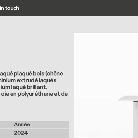
in touch
Main navigation
laqué plaqué bois (chêne
minium extrudé laqués
ium laqué brillant.
ie en polyuréthane et de
Année
2024