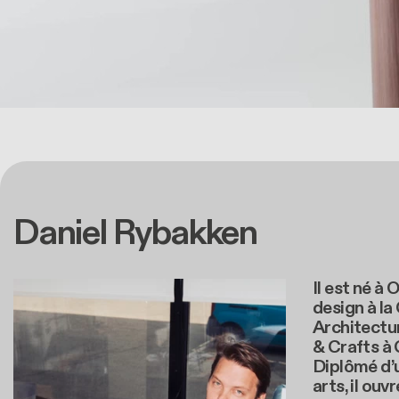
Daniel Rybakken
Il est né à 
design à la
Architectur
& Crafts à
Diplômé d’u
arts, il ou