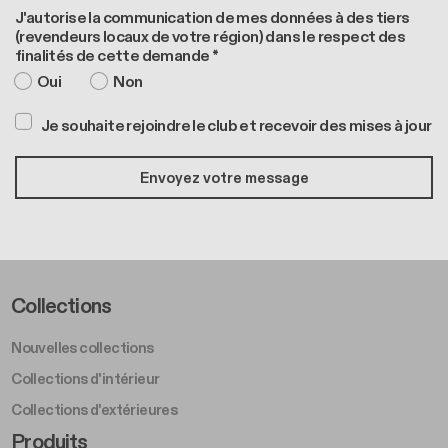
J'autorise la communication de mes données à des tiers
(revendeurs locaux de votre région) dans le respect des
finalités de cette demande *
Oui
Non
Je souhaite rejoindre le club et recevoir des mises à jour
Footer Left Middle A
Collections
Nouvelles collections
Collections d'intérieur
Collections d'extérieures
Footer Right Middle A
Produits