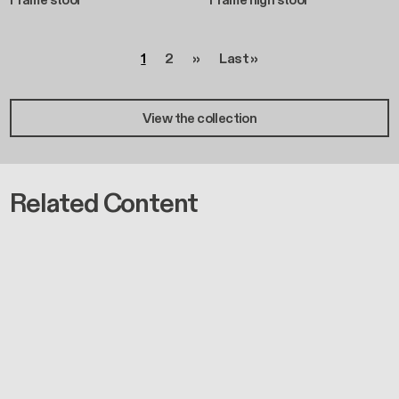
Pagination
Page
Page
Page suivante
Dernière page
1
2
››
Last »
View the collection
Related Content