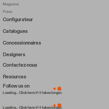
Magazine
Press
Footer Right Middle B
Configurateur
Catalogues
Concessionnaires
Designers
Footer Right 2
Contactez-nous
Resources
Follow us on