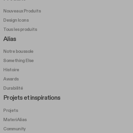
Nouveaux Produits
Design Icons
Tous les produits
Footer Right A
Alias
Notre boussole
Something Else
Histoire
Awards
Durabilité
Footer Left Middle B
Projets et inspirations
Projets
MateriAlias
Community