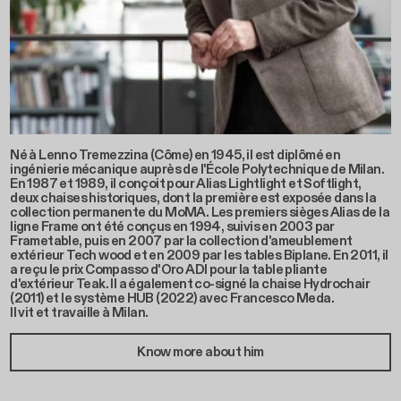
Né à Lenno Tremezzina (Côme) en 1945, il est diplômé en
ingénierie mécanique auprès de l'École Polytechnique de Milan.
En 1987 et 1989, il conçoit pour Alias Lightlight et Softlight,
deux chaises historiques, dont la première est exposée dans la
collection permanente du MoMA. Les premiers sièges Alias de la
ligne Frame ont été conçus en 1994, suivis en 2003 par
Frametable, puis en 2007 par la collection d'ameublement
extérieur Tech wood et en 2009 par les tables Biplane. En 2011, il
a reçu le prix Compasso d'Oro ADI pour la table pliante
d'extérieur Teak. Il a également co-signé la chaise Hydrochair
(2011) et le système HUB (2022) avec Francesco Meda.
Il vit et travaille à Milan.
Know more about him