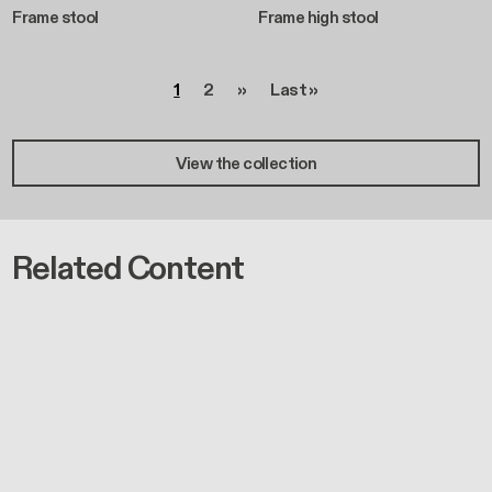
Frame stool
Frame high stool
Seitennummerierung
Seite
Seite
Nächste Seite
Letzte Seite
1
2
››
Last »
View the collection
Related Content