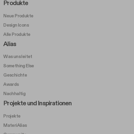
Footer Right Middle A
Produkte
Neue Produkte
Design Icons
Alle Produkte
Footer Right A
Alias
Was uns leitet
Something Else
Geschichte
Awards
Nachhaltig
Footer Left Middle B
Projekte und Inspirationen
Projekte
MateriAlias