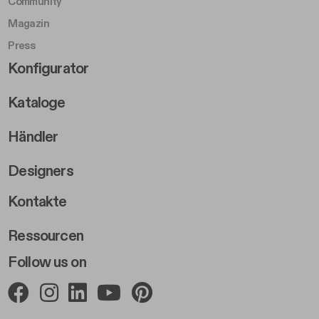
Community
Magazin
Press
Footer Right Middle B
Konfigurator
Kataloge
Händler
Designers
Footer Right 2
Kontakte
Ressourcen
Follow us on