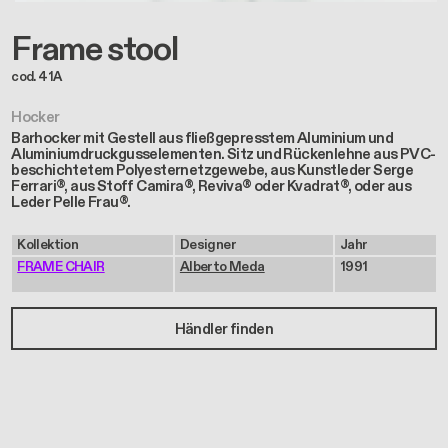
Frame stool
cod. 41A
Hocker
Barhocker mit Gestell aus fließgepresstem Aluminium und
Aluminiumdruckgusselementen. Sitz und Rückenlehne aus PVC-
beschichtetem Polyesternetzgewebe, aus Kunstleder Serge
Ferrari®, aus Stoff Camira®, Reviva® oder Kvadrat®, oder aus
Leder Pelle Frau®.
Kollektion
Designer
Jahr
FRAME CHAIR
Alberto Meda
1991
Händler finden