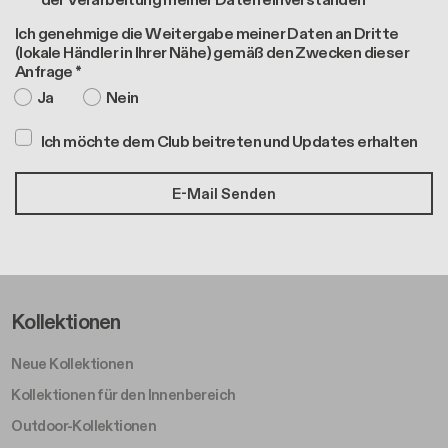
der Verarbeitung meiner Daten einverstanden*
Ich genehmige die Weitergabe meiner Daten an Dritte
(lokale Händler in Ihrer Nähe) gemäß den Zwecken dieser
Anfrage *
Ja
Nein
Ich möchte dem Club beitreten und Updates erhalten
Footer Left Middle A
Kollektionen
Neue Kollektionen
Kollektionen für den Innenbereich
Outdoor-Kollektionen