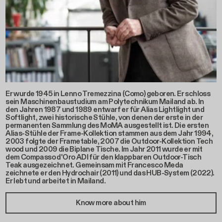
Er wurde 1945 in Lenno Tremezzina (Como) geboren. Er schloss
sein Maschinenbaustudium am Polytechnikum Mailand ab. In
den Jahren 1987 und 1989 entwarf er für Alias Lightlight und
Softlight, zwei historische Stühle, von denen der erste in der
permanenten Sammlung des MoMA ausgestellt ist. Die ersten
Alias-Stühle der Frame-Kollektion stammen aus dem Jahr 1994,
2003 folgte der Frametable, 2007 die Outdoor-Kollektion Tech
wood und 2009 die Biplane Tische. Im Jahr 2011 wurde er mit
dem Compasso d'Oro ADI für den klappbaren Outdoor-Tisch
Teak ausgezeichnet. Gemeinsam mit Francesco Meda
zeichnete er den Hydrochair (2011) und das HUB-System (2022).
Er lebt und arbeitet in Mailand.
Know more about him