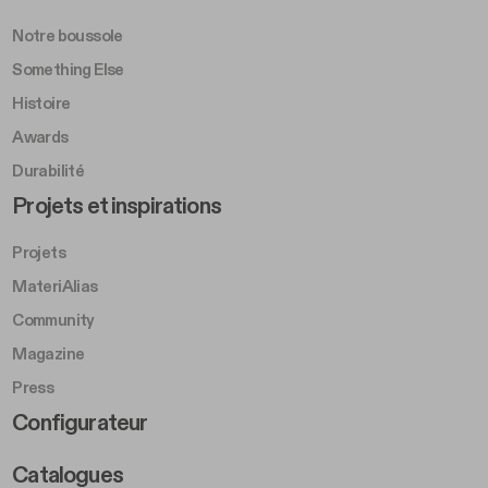
Notre boussole
Something Else
Histoire
Awards
Durabilité
Footer Left Middle B
Projets et inspirations
Projets
MateriAlias
Community
Magazine
Press
Footer Right Middle B
Configurateur
Catalogues