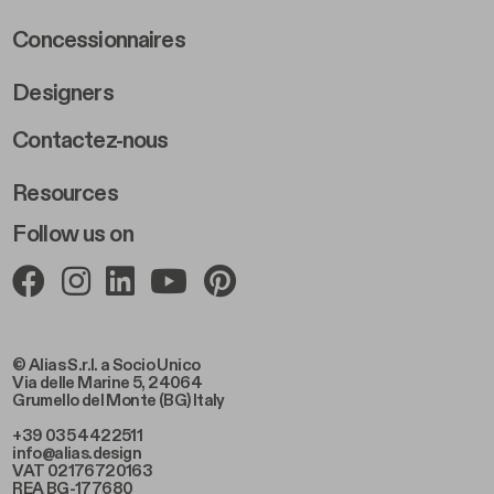
Concessionnaires
Designers
Footer Right 2
Contactez-nous
Resources
Follow us on
© Alias S.r.l. a Socio Unico
Via delle Marine 5, 24064
Grumello del Monte (BG) Italy
+39 035 4422511
info@alias.design
VAT 02176720163
REA BG-177680