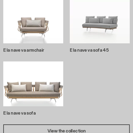
E la nave va armchair
E la nave va sofa 45
E la nave va sofa
View the collection