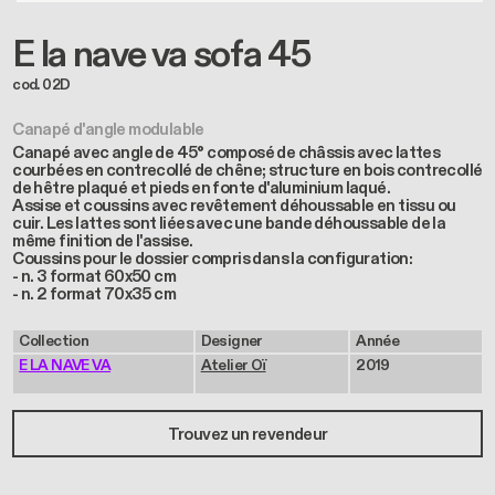
E la nave va sofa 45
cod. 02D
Canapé d'angle modulable
Canapé avec angle de 45° composé de châssis avec lattes
courbées en contrecollé de chêne; structure en bois contrecollé
de hêtre plaqué et pieds en fonte d'aluminium laqué.
Assise et coussins avec revêtement déhoussable en tissu ou
cuir. Les lattes sont liées avec une bande déhoussable de la
même finition de l'assise.
Coussins pour le dossier compris dans la configuration:
- n. 3 format 60x50 cm
- n. 2 format 70x35 cm
Collection
Designer
Année
E LA NAVE VA
Atelier Oï
2019
Trouvez un revendeur