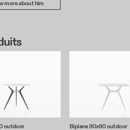
w more about him
uits
0 outdoor
Biplane 90x90 outdoor