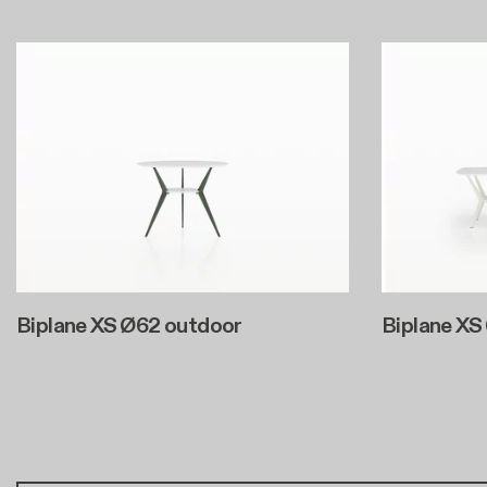
Biplane XS Ø62 outdoor
Biplane XS
Pagination