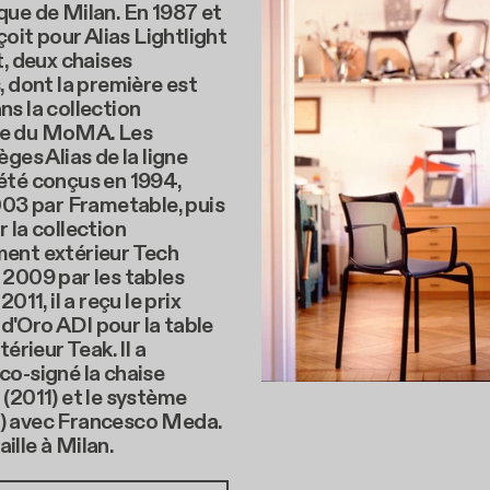
ue de Milan. En 1987 et
çoit pour Alias Lightlight
t, deux chaises
, dont la première est
s la collection
e du MoMA. Les
èges Alias de la ligne
été conçus en 1994,
003 par Frametable, puis
 la collection
ent extérieur Tech
 2009 par les tables
2011, il a reçu le prix
'Oro ADI pour la table
térieur Teak. Il a
co-signé la chaise
(2011) et le système
 avec Francesco Meda.
vaille à Milan.