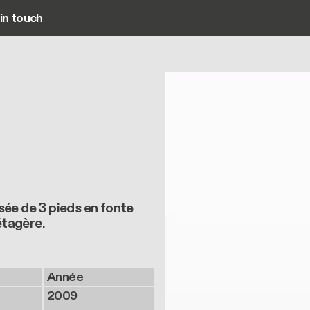
in touch
Main navigation
sée de 3 pieds en fonte
étagère.
Année
2009