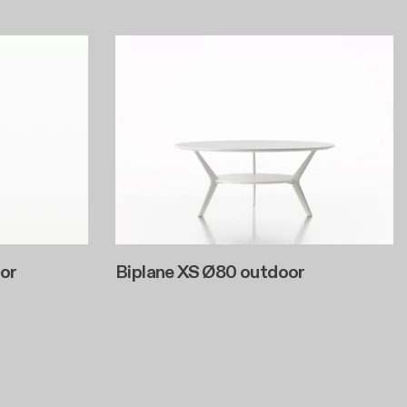
or
Biplane XS Ø80 outdoor