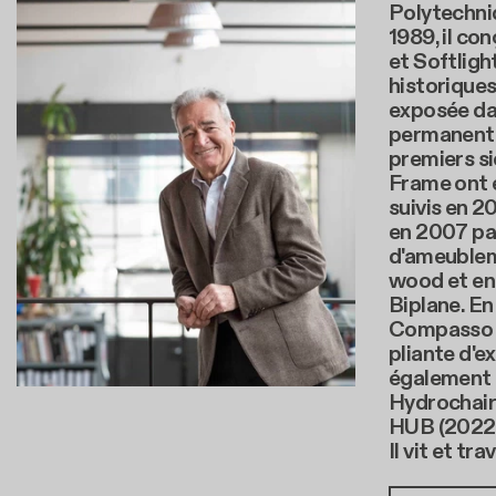
Polytechniq
1989, il con
et Softligh
historiques
exposée dan
permanent
premiers si
Frame ont 
suivis en 2
en 2007 par
d'ameublem
wood et en
Biplane. En 
Compasso d
pliante d'ex
également 
Hydrochair 
HUB (2022)
Il vit et tra