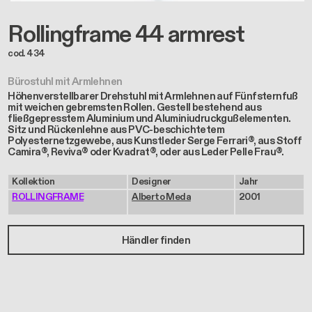
Rollingframe 44 armrest
cod. 434
Bürostuhl mit Armlehnen
Höhenverstellbarer Drehstuhl mit Armlehnen auf Fünfsternfuß
mit weichen gebremsten Rollen. Gestell bestehend aus
fließgepresstem Aluminium und Aluminiudruckgußelementen.
Sitz und Rückenlehne aus PVC-beschichtetem
Polyesternetzgewebe, aus Kunstleder Serge Ferrari®, aus Stoff
Camira®, Reviva® oder Kvadrat®, oder aus Leder Pelle Frau®.
Kollektion
Designer
Jahr
ROLLINGFRAME
Alberto Meda
2001
Händler finden