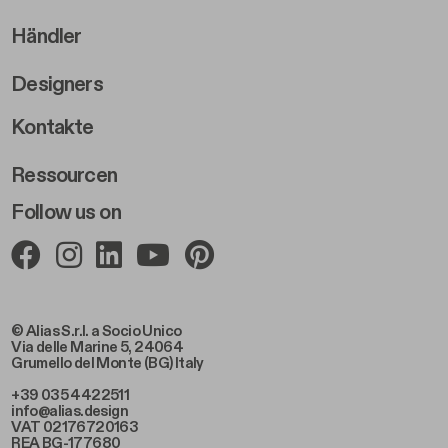
Händler
Designers
Footer Right 2
Kontakte
Ressourcen
Follow us on
© Alias S.r.l. a Socio Unico
Via delle Marine 5, 24064
Grumello del Monte (BG) Italy
+39 035 4422511
info@alias.design
VAT 02176720163
REA BG-177680