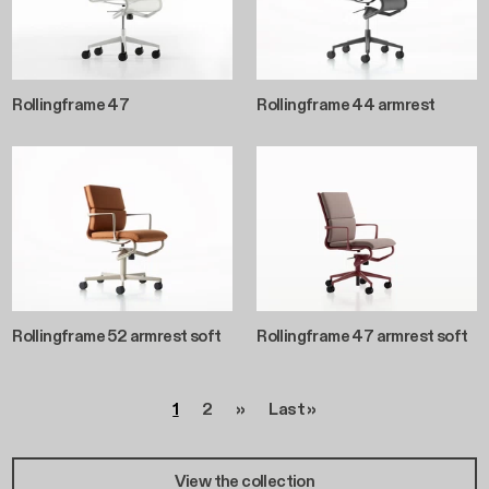
Rollingframe 47
Rollingframe 44 armrest
Rollingframe 52 armrest soft
Rollingframe 47 armrest soft
Seitennummerierung
Seite
Seite
Nächste Seite
Letzte Seite
1
2
››
Last »
View the collection