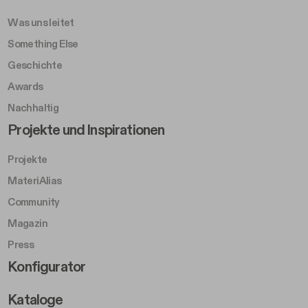
Was uns leitet
Something Else
Geschichte
Awards
Nachhaltig
Footer Left Middle B
Projekte und Inspirationen
Projekte
MateriAlias
Community
Magazin
Press
Footer Right Middle B
Konfigurator
Kataloge