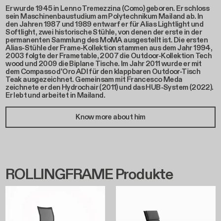
Er wurde 1945 in Lenno Tremezzina (Como) geboren. Er schloss
sein Maschinenbaustudium am Polytechnikum Mailand ab. In
den Jahren 1987 und 1989 entwarf er für Alias Lightlight und
Softlight, zwei historische Stühle, von denen der erste in der
permanenten Sammlung des MoMA ausgestellt ist. Die ersten
Alias-Stühle der Frame-Kollektion stammen aus dem Jahr 1994,
2003 folgte der Frametable, 2007 die Outdoor-Kollektion Tech
wood und 2009 die Biplane Tische. Im Jahr 2011 wurde er mit
dem Compasso d'Oro ADI für den klappbaren Outdoor-Tisch
Teak ausgezeichnet. Gemeinsam mit Francesco Meda
zeichnete er den Hydrochair (2011) und das HUB-System (2022).
Er lebt und arbeitet in Mailand.
Know more about him
ROLLINGFRAME Produkte