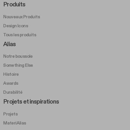
Footer Right Middle A
Produits
Nouveaux Produits
Design Icons
Tous les produits
Footer Right A
Alias
Notre boussole
Something Else
Histoire
Awards
Durabilité
Footer Left Middle B
Projets et inspirations
Projets
MateriAlias