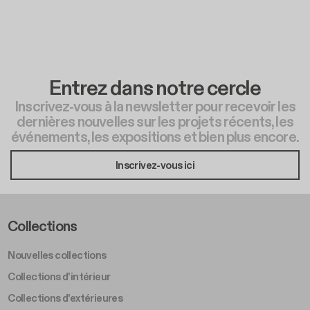
Entrez dans notre cercle
Inscrivez-vous à la newsletter pour recevoir les
dernières nouvelles sur les projets récents, les
événements, les expositions et bien plus encore.
Inscrivez-vous ici
Footer Left Middle A
Collections
Nouvelles collections
Collections d'intérieur
Collections d'extérieures