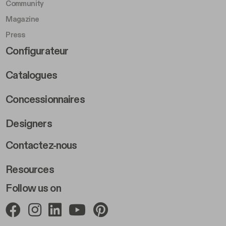
Community
Magazine
Press
Footer Right Middle B
Configurateur
Catalogues
Concessionnaires
Designers
Footer Right 2
Contactez-nous
Resources
Follow us on