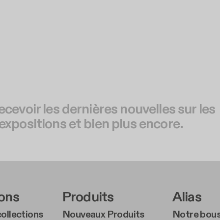
ecevoir les dernières nouvelles sur les
expositions et bien plus encore.
r Left Middle A
Footer Right Middl
Foote
ions
Produits
Alias
ollections
Nouveaux Produits
Notre bous