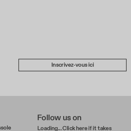
Inscrivez-vous ici
e A
r Right A
Follow us on
sole