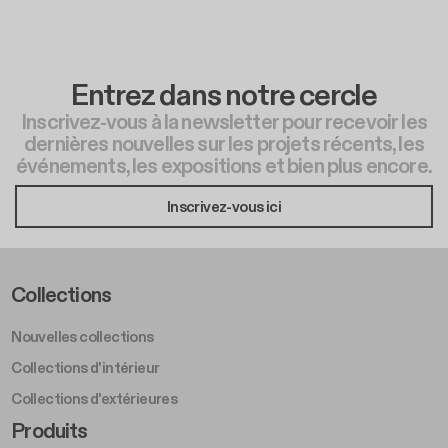
Entrez dans notre cercle
Inscrivez-vous à la newsletter pour recevoir les
dernières nouvelles sur les projets récents, les
événements, les expositions et bien plus encore.
Inscrivez-vous ici
Footer Left Middle A
Collections
Nouvelles collections
Collections d'intérieur
Collections d'extérieures
Footer Right Middle A
Produits