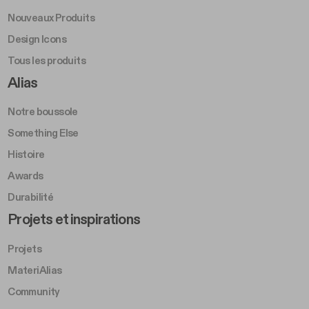
Nouveaux Produits
Design Icons
Tous les produits
Footer Right A
Alias
Notre boussole
Something Else
Histoire
Awards
Durabilité
Footer Left Middle B
Projets et inspirations
Projets
MateriAlias
Community