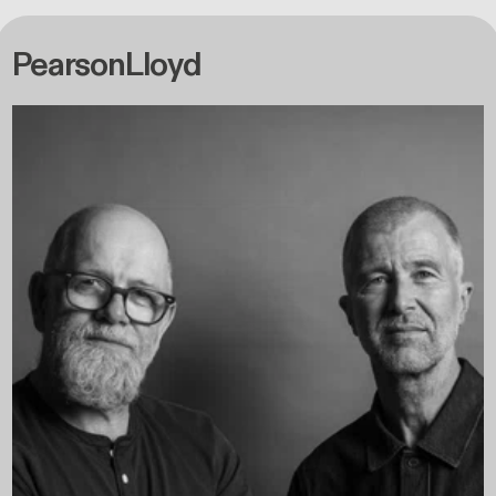
PearsonLloyd