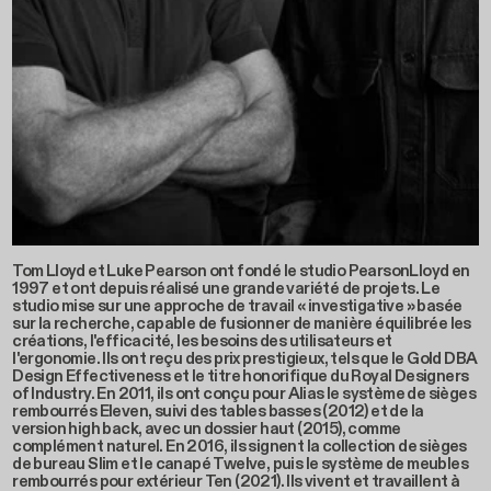
Tom Lloyd et Luke Pearson ont fondé le studio PearsonLloyd en
1997 et ont depuis réalisé une grande variété de projets. Le
studio mise sur une approche de travail « investigative » basée
sur la recherche, capable de fusionner de manière équilibrée les
créations, l'efficacité, les besoins des utilisateurs et
l'ergonomie. Ils ont reçu des prix prestigieux, tels que le Gold DBA
Design Effectiveness et le titre honorifique du Royal Designers
of Industry. En 2011, ils ont conçu pour Alias le système de sièges
rembourrés Eleven, suivi des tables basses (2012) et de la
version high back, avec un dossier haut (2015), comme
complément naturel. En 2016, ils signent la collection de sièges
de bureau Slim et le canapé Twelve, puis le système de meubles
rembourrés pour extérieur Ten (2021). Ils vivent et travaillent à