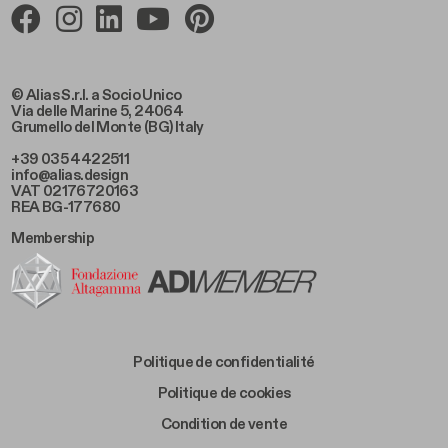
© Alias S.r.l. a Socio Unico
Via delle Marine 5, 24064
Grumello del Monte (BG) Italy
+39 035 4422511
info@alias.design
VAT 02176720163
REA BG-177680
Membership
Footer Bottom Left
Politique de confidentialité
Footer Bottom Left Middle
Politique de cookies
Footer Bottom Right Middle
Condition de vente