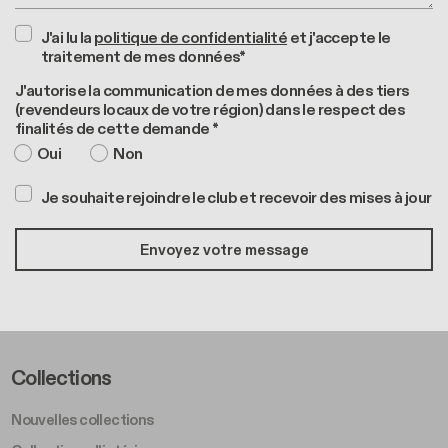
J'ai lu la
politique de confidentialité
et j'accepte le
traitement de mes données*
J'autorise la communication de mes données à des tiers
(revendeurs locaux de votre région) dans le respect des
finalités de cette demande *
Oui
Non
Je souhaite rejoindre le club et recevoir des mises à jour
Footer Left Middle A
Collections
Nouvelles collections