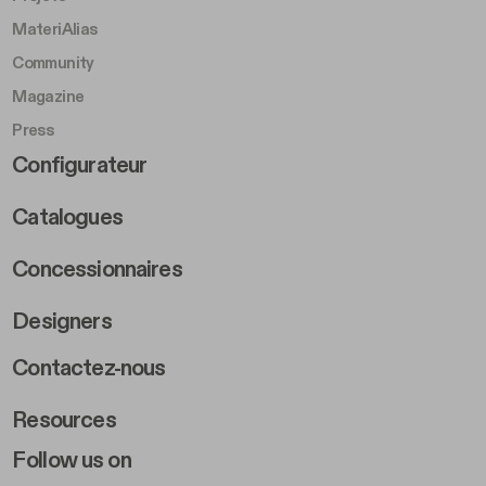
MateriAlias
Community
Magazine
Press
Footer Right Middle B
Configurateur
Catalogues
Concessionnaires
Designers
Footer Right 2
Contactez-nous
Resources
Follow us on