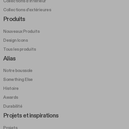
Collections d'intérieur
Collections d'extérieures
Footer Right Middle A
Produits
Nouveaux Produits
Design Icons
Tous les produits
Footer Right A
Alias
Notre boussole
Something Else
Histoire
Awards
Durabilité
Footer Left Middle B
Projets et inspirations
Projets