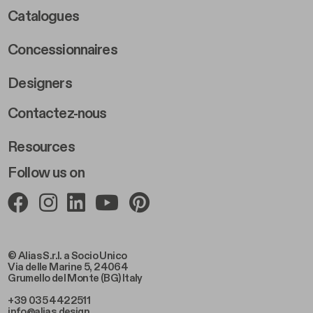
Catalogues
Concessionnaires
Designers
Footer Right 2
Contactez-nous
Resources
Follow us on
© Alias S.r.l. a Socio Unico
Via delle Marine 5, 24064
Grumello del Monte (BG) Italy
+39 035 4422511
info@alias.design