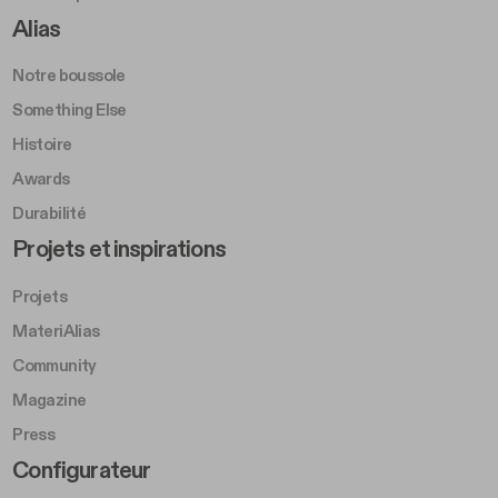
Footer Right A
Alias
Notre boussole
Something Else
Histoire
Awards
Durabilité
Footer Left Middle B
Projets et inspirations
Projets
MateriAlias
Community
Magazine
Press
Footer Right Middle B
Configurateur