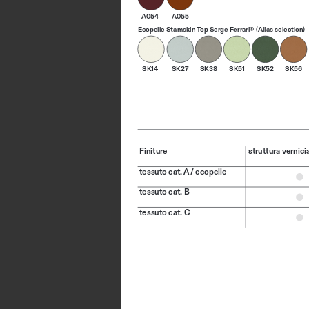
A054
A055
Ecopelle Stamskin Top Serge Ferrari® (Alias selection)
SK14
SK27
SK38
SK51
SK52
SK56
Finiture
struttura vernicia
tessuto cat. A / ecopelle
tessuto cat. B
tessuto cat. C