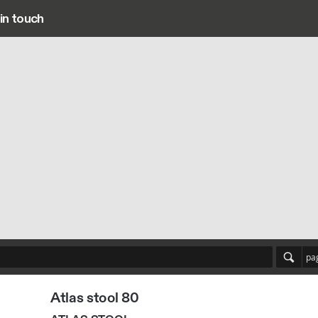
in touch
Main navigation
pa
Atlas stool 80
ATLAS STOOL