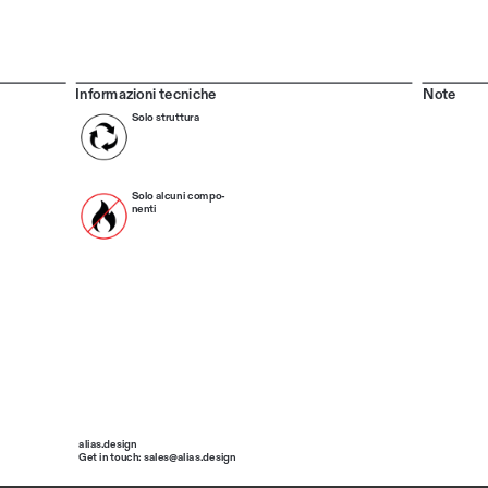
Informazioni tecniche
Note
Solo struttura
Solo alcuni compo
-
nenti
alias.design
Get in touch: sales@alias.design