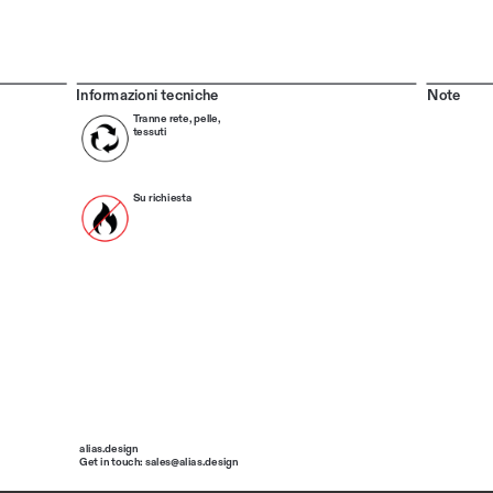
Informazioni tecniche
Note
Tranne rete, pelle, 
tessuti
Su richiesta
alias.design
Get in touch: sales@alias.design