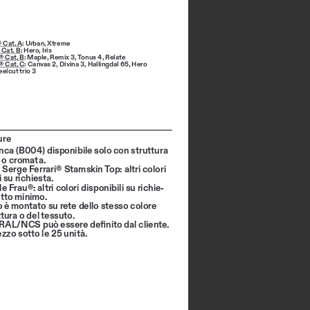
 Cat. A
: 
Urban
, 
Xtreme
 Cat. B
: 
Hero
, 
Iris
® Cat. B
: 
Maple
, 
Remix 3
, 
Tonus 4
, 
Relate
® Cat. C
: 
Canvas 2
, 
Divina 3
, 
Hallingdal 65
, 
Hero 
eelcut trio 3
ure
anca (B004) disponibile solo con struttura 
a o cromata.
 Serge Ferrari® Stamskin Top: altri colori 
i su richiesta.
le Frau®: altri colori disponibili su richie
-
otto minimo. 
to è montato su rete dello stesso colore 
ttura o del tessuto.
e RAL/NCS può essere definito dal cliente. 
zzo sotto le 25 unità.