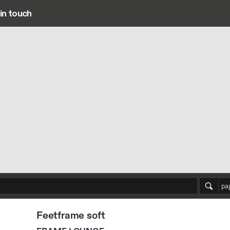
in touch
Main navigation
pa
Feetframe soft
FRAME LOUNGE