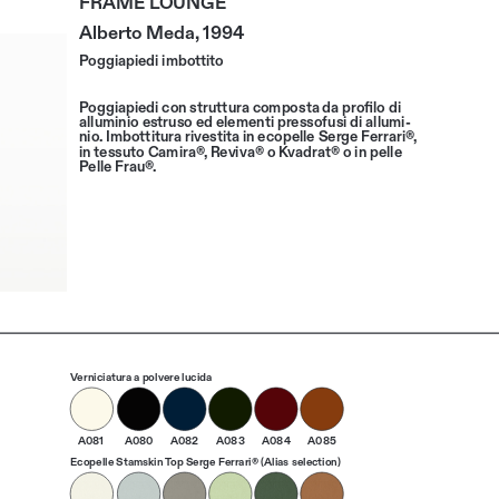
Alberto Meda, 1994
Poggiapiedi imbottito
Poggiapiedi con struttura composta da profilo di 
alluminio estruso ed elementi pressofusi di allumi
-
nio. Imbottitura rivestita in ecopelle Serge Ferrari®, 
in tessuto Camira®, Reviva® o Kvadrat® o in pelle 
Pelle Frau®.
Verniciatura a polvere lucida
A081
A080
A082
A083
A084
A085
Ecopelle Stamskin Top Serge Ferrari® (Alias selection)