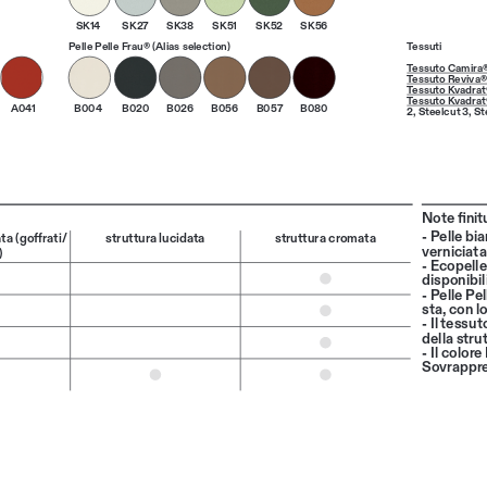
SK14
SK27
SK38
SK51
SK52
SK56
Pelle Pelle Frau® (Alias selection)
Tessuti
Tessuto Camira®
Tessuto Reviva®
Tessuto Kvadrat
Tessuto Kvadrat
A041
B004
B020
B026
B056
B057
B080
2
, 
Steelcut 3
, 
St
Note finit
- Pelle bi
ta (goffrati/
struttura lucidata
struttura cromata
verniciat
)
- Ecopelle
disponibil
- Pelle Pel
sta, con l
- Il tessu
della stru
- Il color
Sovrappre