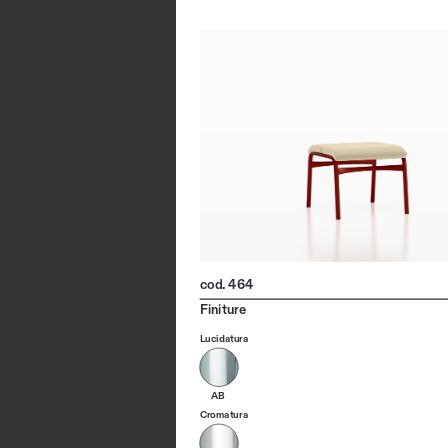
cod. 464
Finiture
Lucidatura
AB
Cromatura