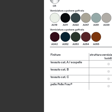
CR
Verniciatura a polvere goffrata
A019
A011
A022
A047
A051
A039
Verniciatura a polvere goffrata
A042
A052
A053
A054
A055
Finiture
struttura vernicia
lucidi
tessuto cat. A / ecopelle
tessuto cat. B
tessuto cat. C
pelle Pelle Frau®