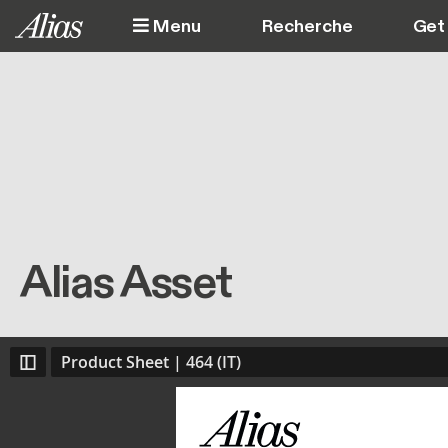
Aller au contenu principal
Menu
Get 
Alias Asset
Product Sheet | 464 (IT)