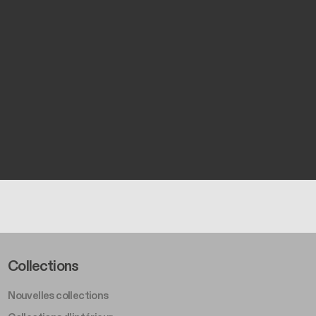
Footer Left Middle A
Collections
Nouvelles collections