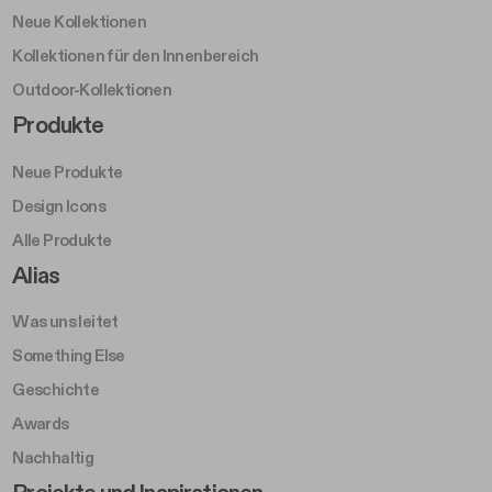
Neue Kollektionen
Kollektionen für den Innenbereich
Outdoor-Kollektionen
Footer Right Middle A
Produkte
Neue Produkte
Design Icons
Alle Produkte
Footer Right A
Alias
Was uns leitet
Something Else
Geschichte
Awards
Nachhaltig
Footer Left Middle B