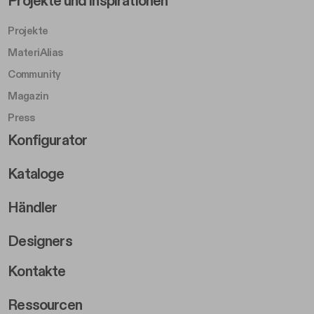
Projekte und Inspirationen
Projekte
MateriAlias
Community
Magazin
Press
Footer Right Middle B
Konfigurator
Kataloge
Händler
Designers
Footer Right 2
Kontakte
Ressourcen