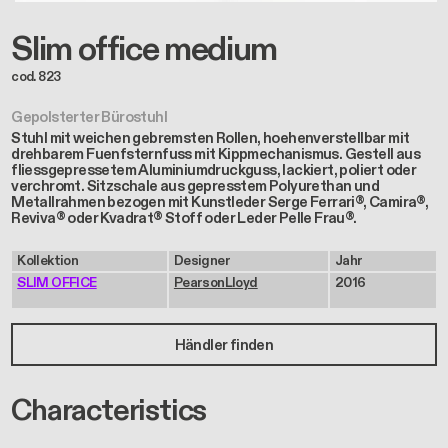
Slim office medium
cod. 823
Gepolsterter Bürostuhl
Stuhl mit weichen gebremsten Rollen, hoehenverstellbar mit
drehbarem Fuenfsternfuss mit Kippmechanismus. Gestell aus
fliessgepressetem Aluminiumdruckguss, lackiert, poliert oder
verchromt. Sitzschale aus gepresstem Polyurethan und
Metallrahmen bezogen mit Kunstleder Serge Ferrari®, Camira®,
Reviva® oder Kvadrat® Stoff oder Leder Pelle Frau®.
Kollektion
Designer
Jahr
SLIM OFFICE
PearsonLloyd
2016
Händler finden
Characteristics