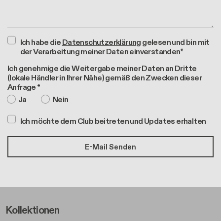
Ich habe die
Datenschutzerklärung
gelesen und bin mit
der Verarbeitung meiner Daten einverstanden*
Ich genehmige die Weitergabe meiner Daten an Dritte
(lokale Händler in Ihrer Nähe) gemäß den Zwecken dieser
Anfrage *
Ja
Nein
Ich möchte dem Club beitreten und Updates erhalten
Footer Left Middle A
Kollektionen