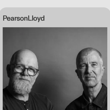
PearsonLloyd