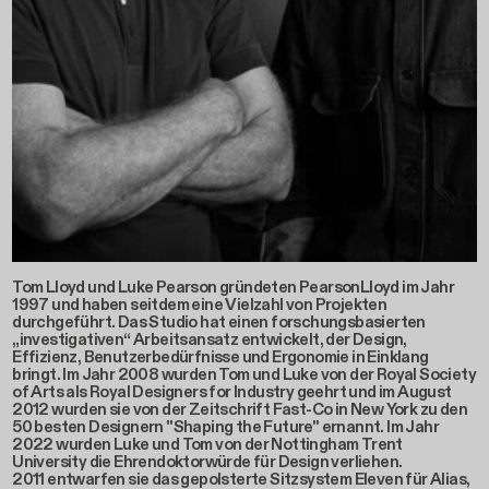
Tom Lloyd und Luke Pearson gründeten PearsonLloyd im Jahr
1997 und haben seitdem eine Vielzahl von Projekten
durchgeführt. Das Studio hat einen forschungsbasierten
„investigativen“ Arbeitsansatz entwickelt, der Design,
Effizienz, Benutzerbedürfnisse und Ergonomie in Einklang
bringt. Im Jahr 2008 wurden Tom und Luke von der Royal Society
of Arts als Royal Designers for Industry geehrt und im August
2012 wurden sie von der Zeitschrift Fast-Co in New York zu den
50 besten Designern "Shaping the Future" ernannt. Im Jahr
2022 wurden Luke und Tom von der Nottingham Trent
University die Ehrendoktorwürde für Design verliehen.
2011 entwarfen sie das gepolsterte Sitzsystem Eleven für Alias,