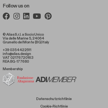
Follow us on
© Alias S.r.l. a Socio Unico
Via delle Marine 5, 24064
Grumello del Monte (BG) Italy
+39 035 4422511
info@alias.design
VAT 02176720163
REA BG-177680
Membership
Footer Bottom Left
Datenschutzrichtlinie
Footer Bottom Left Middle
Cookie-Richtlinie