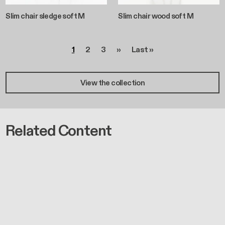
Seite
Seite
Seite
Nächste Seite
Letzte Seite
1
2
3
››
Last »
View the collection
Related Content