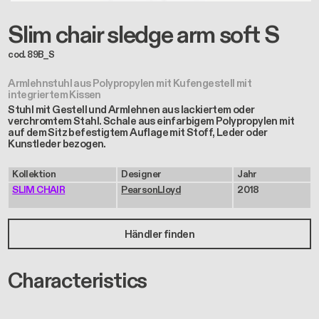
Armlehnstuhl aus Polypropylen mit Kufengestell mit
integriertem Kissen
Stuhl mit Gestell und Armlehnen aus lackiertem oder
verchromtem Stahl. Schale aus einfarbigem Polypropylen mit
auf dem Sitz befestigtem Auflage mit Stoff, Leder oder
Kunstleder bezogen.
Kollektion
Designer
Jahr
SLIM CHAIR
PearsonLloyd
2018
Händler finden
Characteristics