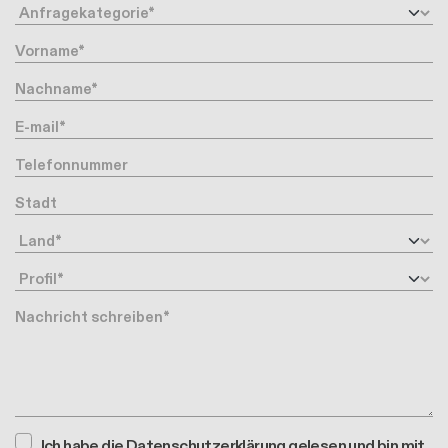
Ihre Email-Adresse
Telefonnummer
Stadt
Land
Profil
Nachricht
Ich habe die
Datenschutzerklärung
gelesen und bin mit
der Verarbeitung meiner Daten einverstanden*
Ich genehmige die Weitergabe meiner Daten an Dritte
(lokale Händler in Ihrer Nähe) gemäß den Zwecken dieser
Anfrage *