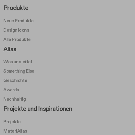
Design Icons
Alle Produkte
Footer Right A
Alias
Was uns leitet
Something Else
Geschichte
Awards
Nachhaltig
Footer Left Middle B
Projekte und Inspirationen
Projekte
MateriAlias
Community
Magazin
Press