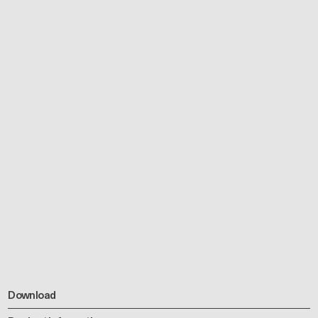
Download
Product Information
2D / 3D