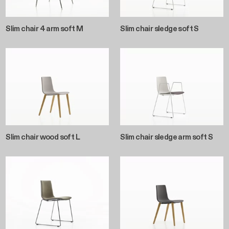
Slim chair wood soft L
Slim chair sledge arm soft S
Slim chair sledge soft M
Slim chair wood soft M
Seitennummerierung