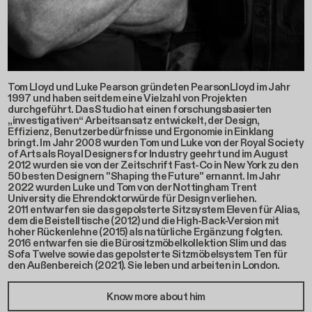
Tom Lloyd und Luke Pearson gründeten PearsonLloyd im Jahr
1997 und haben seitdem eine Vielzahl von Projekten
durchgeführt. Das Studio hat einen forschungsbasierten
„investigativen“ Arbeitsansatz entwickelt, der Design,
Effizienz, Benutzerbedürfnisse und Ergonomie in Einklang
bringt. Im Jahr 2008 wurden Tom und Luke von der Royal Society
of Arts als Royal Designers for Industry geehrt und im August
2012 wurden sie von der Zeitschrift Fast-Co in New York zu den
50 besten Designern "Shaping the Future" ernannt. Im Jahr
2022 wurden Luke und Tom von der Nottingham Trent
University die Ehrendoktorwürde für Design verliehen.
2011 entwarfen sie das gepolsterte Sitzsystem Eleven für Alias,
dem die Beistelltische (2012) und die High-Back-Version mit
hoher Rückenlehne (2015) als natürliche Ergänzung folgten.
2016 entwarfen sie die Bürositzmöbelkollektion Slim und das
Sofa Twelve sowie das gepolsterte Sitzmöbelsystem Ten für
den Außenbereich (2021). Sie leben und arbeiten in London.
Know more about him
SLIM CHAIR Produkte