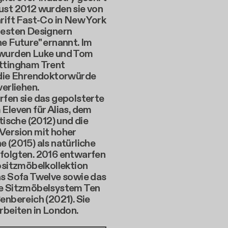
ust 2012 wurden sie von
rift Fast-Co in New York
besten Designern
e Future" ernannt. Im
wurden Luke und Tom
ttingham Trent
 die Ehrendoktorwürde
verliehen.
rfen sie das gepolsterte
Eleven für Alias, dem
ltische (2012) und die
Version mit hoher
 (2015) als natürliche
folgten. 2016 entwarfen
ositzmöbelkollektion
as Sofa Twelve sowie das
e Sitzmöbelsystem Ten
enbereich (2021). Sie
rbeiten in London.