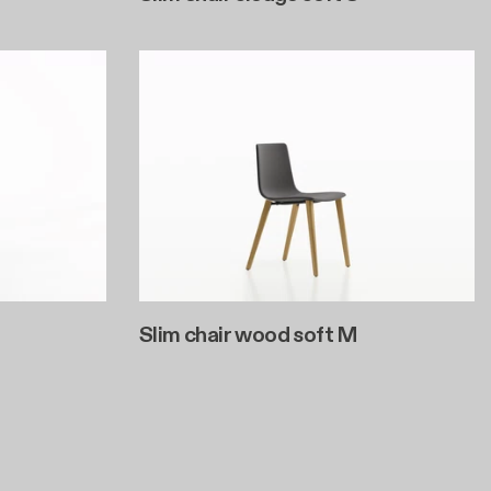
Slim chair wood soft M