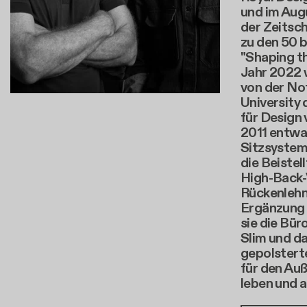
und im Aug
der Zeitsch
zu den 50 
"Shaping th
Jahr 2022 
von der No
University
für Design 
2011 entwa
Sitzsystem 
die Beistel
High-Back-
Rückenlehne
Ergänzung 
sie die Bür
Slim und d
gepolstert
für den Auß
leben und a