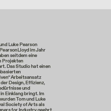
und Luke Pearson
PearsonLloyd im Jahr
aben seitdem eine
n Projekten
rt. Das Studio hat einen
basierten
iven“ Arbeitsansatz
 der Design, Effizienz,
dürfnisse und
n Einklang bringt. Im
wurden Tom und Luke
al Society of Arts als
ners for Industry geehrt