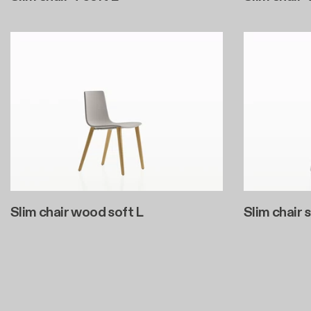
Slim chair wood soft L
Slim chair 
Seitennummerierung