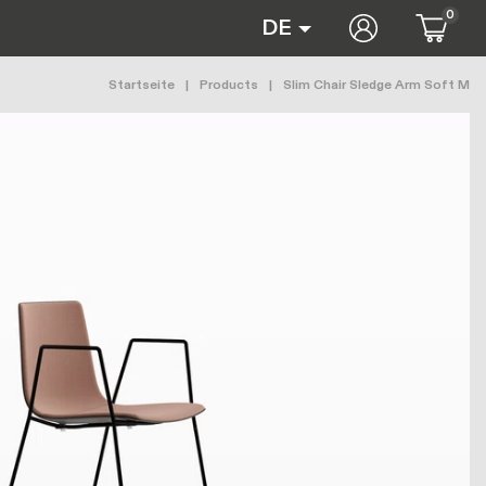
0
User accoun
DE
Pfadnavigation
Startseite
Products
Slim Chair Sledge Arm Soft M