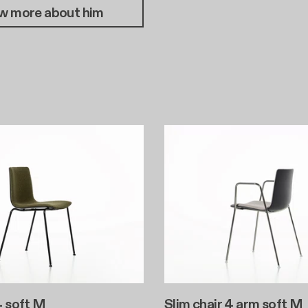
w more about him
4 soft M
Slim chair 4 arm soft M