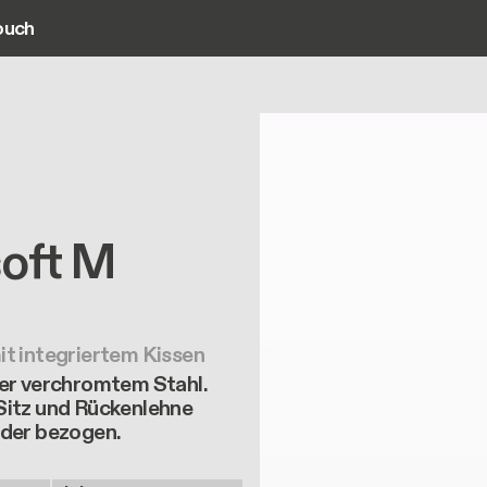
ouch
ain navigation
soft M
it integriertem Kissen
der verchromtem Stahl.
Sitz und Rückenlehne
eder bezogen.