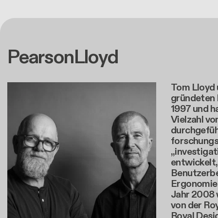
PearsonLloyd
Tom Lloyd 
gründeten 
1997 und h
Vielzahl vo
durchgefüh
forschungs
„investigat
entwickelt,
Benutzerbe
Ergonomie i
Jahr 2008 
von der Roy
Royal Desig