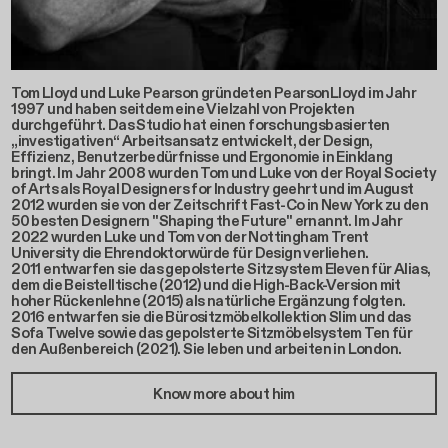
Tom Lloyd und Luke Pearson gründeten PearsonLloyd im Jahr
1997 und haben seitdem eine Vielzahl von Projekten
durchgeführt. Das Studio hat einen forschungsbasierten
„investigativen“ Arbeitsansatz entwickelt, der Design,
Effizienz, Benutzerbedürfnisse und Ergonomie in Einklang
bringt. Im Jahr 2008 wurden Tom und Luke von der Royal Society
of Arts als Royal Designers for Industry geehrt und im August
2012 wurden sie von der Zeitschrift Fast-Co in New York zu den
50 besten Designern "Shaping the Future" ernannt. Im Jahr
2022 wurden Luke und Tom von der Nottingham Trent
University die Ehrendoktorwürde für Design verliehen.
2011 entwarfen sie das gepolsterte Sitzsystem Eleven für Alias,
dem die Beistelltische (2012) und die High-Back-Version mit
hoher Rückenlehne (2015) als natürliche Ergänzung folgten.
2016 entwarfen sie die Bürositzmöbelkollektion Slim und das
Sofa Twelve sowie das gepolsterte Sitzmöbelsystem Ten für
den Außenbereich (2021). Sie leben und arbeiten in London.
Know more about him