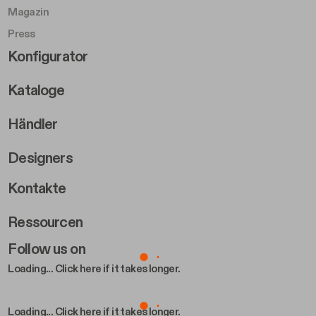
Magazin
Press
Footer Right Middle B
Konfigurator
Kataloge
Händler
Designers
Footer Right 2
Kontakte
Ressourcen
Follow us on
Loading... Click here if it takes longer.
Loading... Click here if it takes longer.