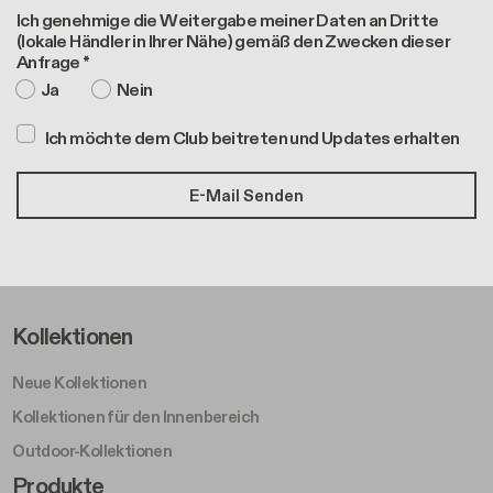
Ich genehmige die Weitergabe meiner Daten an Dritte
(lokale Händler in Ihrer Nähe) gemäß den Zwecken dieser
Anfrage *
Ja
Nein
Ich möchte dem Club beitreten und Updates erhalten
Footer Left Middle A
Kollektionen
Neue Kollektionen
Kollektionen für den Innenbereich
Outdoor-Kollektionen
Footer Right Middle A
Produkte