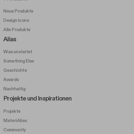
Neue Produkte
Design Icons
Alle Produkte
Footer Right A
Alias
Was uns leitet
Something Else
Geschichte
Awards
Nachhaltig
Footer Left Middle B
Projekte und Inspirationen
Projekte
MateriAlias
Community