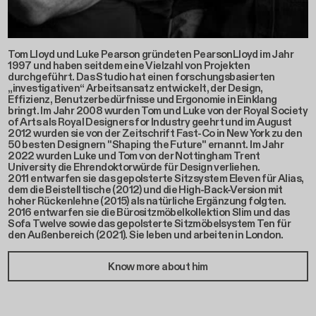
Tom Lloyd und Luke Pearson gründeten PearsonLloyd im Jahr
1997 und haben seitdem eine Vielzahl von Projekten
durchgeführt. Das Studio hat einen forschungsbasierten
„investigativen“ Arbeitsansatz entwickelt, der Design,
Effizienz, Benutzerbedürfnisse und Ergonomie in Einklang
bringt. Im Jahr 2008 wurden Tom und Luke von der Royal Society
of Arts als Royal Designers for Industry geehrt und im August
2012 wurden sie von der Zeitschrift Fast-Co in New York zu den
50 besten Designern "Shaping the Future" ernannt. Im Jahr
2022 wurden Luke und Tom von der Nottingham Trent
University die Ehrendoktorwürde für Design verliehen.
2011 entwarfen sie das gepolsterte Sitzsystem Eleven für Alias,
dem die Beistelltische (2012) und die High-Back-Version mit
hoher Rückenlehne (2015) als natürliche Ergänzung folgten.
2016 entwarfen sie die Bürositzmöbelkollektion Slim und das
Sofa Twelve sowie das gepolsterte Sitzmöbelsystem Ten für
den Außenbereich (2021). Sie leben und arbeiten in London.
Know more about him