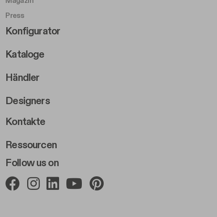
Magazin
Press
Footer Right Middle B
Konfigurator
Kataloge
Händler
Designers
Footer Right 2
Kontakte
Ressourcen
Follow us on