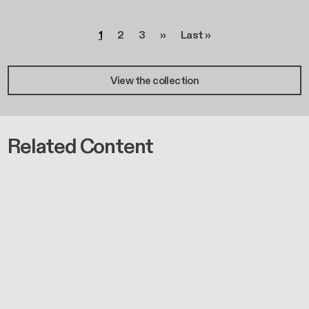
Seitennummerierung
Seite
Seite
Seite
Nächste Seite
Letzte Seite
1
2
3
››
Last »
View the collection
Related Content