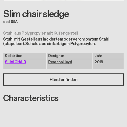
Slim chair sledge
cod. 89A
Stuhl aus Polypropylen mit Kufengestell
Stuhl mit Gestell aus lackiertem oder verchromtem Stahl
(stapelbar). Schale aus einfarbigem Polypropylen.
Kollektion
Designer
Jahr
SLIM CHAIR
PearsonLloyd
2018
Händler finden
Characteristics