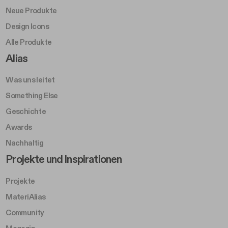
Neue Produkte
Design Icons
Alle Produkte
Footer Right A
Alias
Was uns leitet
Something Else
Geschichte
Awards
Nachhaltig
Footer Left Middle B
Projekte und Inspirationen
Projekte
MateriAlias
Community