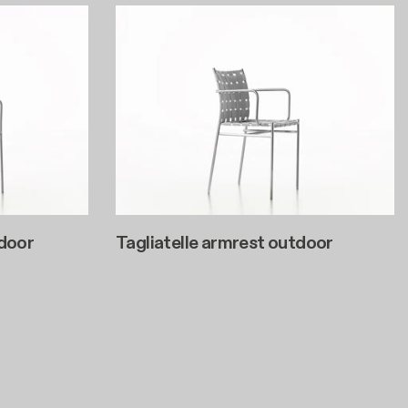
tdoor
Tagliatelle armrest outdoor