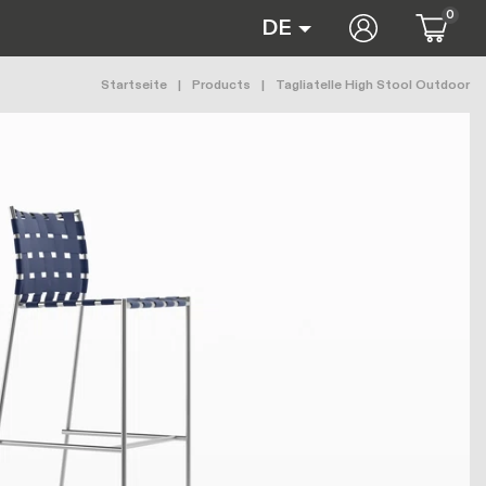
0
User accoun
DE
Pfadnavigation
Startseite
Products
Tagliatelle High Stool Outdoor