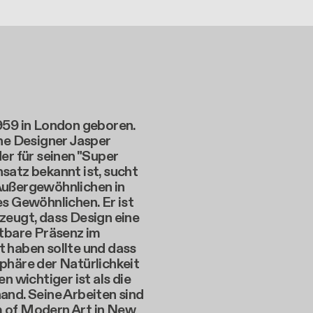
959 in London geboren.
he Designer Jasper
er für seinen "Super
satz bekannt ist, sucht
ußergewöhnlichen in
s Gewöhnlichen. Er ist
zeugt, dass Design eine
htbare Präsenz im
 haben sollte und dass
phäre der Natürlichkeit
en wichtiger ist als die
and. Seine Arbeiten sind
of Modern Art in New