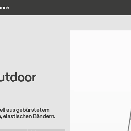
ouch
ain navigation
outdoor
ell aus gebürstetem
, elastischen Bändern.