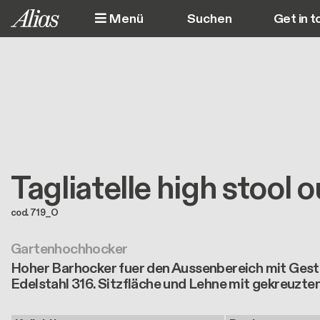
Direkt zum Inhalt
Menü
Get in t
M
Tagliatelle high stool 
cod. 719_O
Gartenhochhocker
Hoher Barhocker fuer den Aussenbereich mit Gest
Edelstahl 316. Sitzfläche und Lehne mit gekreuzten