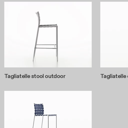
Tagliatelle stool outdoor
Tagliatelle