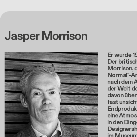
Jasper Morrison
Er wurde 1
Der britisc
Morrison, d
Normal"-An
nach dem A
der Welt de
davon über
fast unsic
Endprodukt
eine Atmos
in den Ding
Designersh
im Museum 