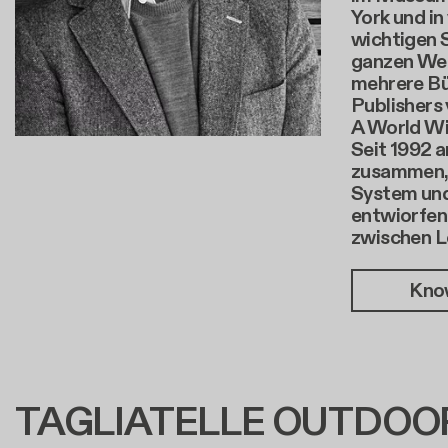
York und in
wichtigen 
ganzen Welt
mehrere Bü
Publishers 
A World W
Seit 1992 a
zusammen, f
System und 
entwiorfen 
zwischen L
Kno
TAGLIATELLE OUTDOOR