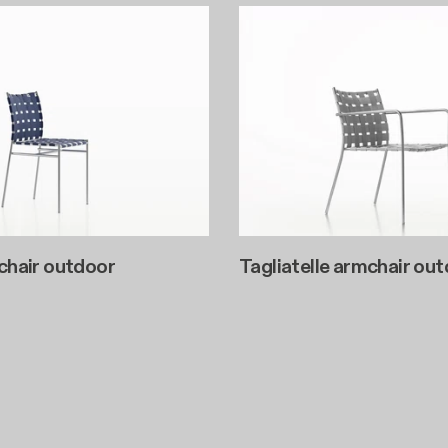
 chair outdoor
Tagliatelle armchair ou