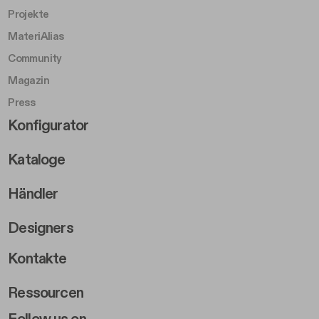
Projekte
MateriAlias
Community
Magazin
Press
Footer Right Middle B
Konfigurator
Kataloge
Händler
Designers
Footer Right 2
Kontakte
Ressourcen