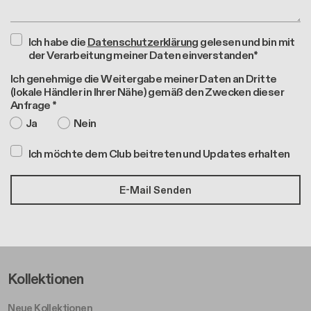
Ich habe die
Datenschutzerklärung
gelesen und bin mit
der Verarbeitung meiner Daten einverstanden*
Ich genehmige die Weitergabe meiner Daten an Dritte
(lokale Händler in Ihrer Nähe) gemäß den Zwecken dieser
Anfrage *
Ja
Nein
Ich möchte dem Club beitreten und Updates erhalten
Footer Left Middle A
Kollektionen
Neue Kollektionen