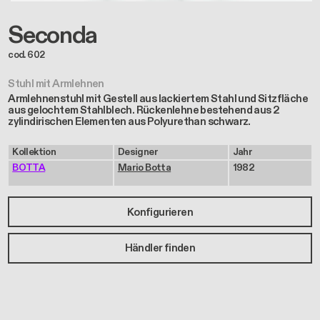
Seconda
cod. 602
Stuhl mit Armlehnen
Armlehnenstuhl mit Gestell aus lackiertem Stahl und Sitzfläche
aus gelochtem Stahlblech. Rückenlehne bestehend aus 2
zylindirischen Elementen aus Polyurethan schwarz.
Kollektion
Designer
Jahr
BOTTA
Mario Botta
1982
Konfigurieren
Händler finden