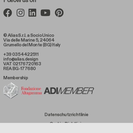
Follow us on
© Alias S.r.l. a Socio Unico
Via delle Marine 5, 24064
Grumello del Monte (BG) Italy
+39 035 4422511
info@alias.design
VAT 02176720163
REA BG-177680
Membership
Footer Bottom Left
Datenschutzrichtlinie
Footer Bottom Left Middle
Cookie-Richtlinie
Footer Bottom Right Middle