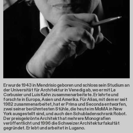
Er wurde 1943 in Mendrisio geboren und schloss sein Studium an
der Universität für Architektur in Venedig ab, wo er mit Le
Corbusier und Luis Kahn zusammenarbeitete. Er lehrte und
forschte in Europa, Asien und Amerika. Für Alias, mit dem er seit
1982 zusammenarbeitet, hat er Prima und Seconda entworfen,
zwei seiner berühmtesten Stühle, die heute im MoMA in New
York ausgestellt sind, und auch den Schubladenschrank Robot.
Der preisgekrönte Architekt hat mehrere Monografien
veröffentlicht und 1996 die Schweizer Architekturfakultät
gegründet. Er lebt und arbeitet in Lugano.