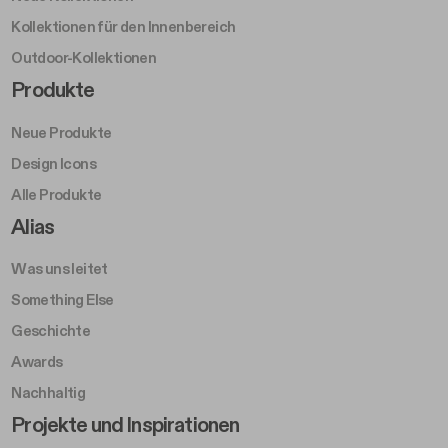
Kollektionen für den Innenbereich
Outdoor-Kollektionen
Footer Right Middle A
Produkte
Neue Produkte
Design Icons
Alle Produkte
Footer Right A
Alias
Was uns leitet
Something Else
Geschichte
Awards
Nachhaltig
Footer Left Middle B
Projekte und Inspirationen