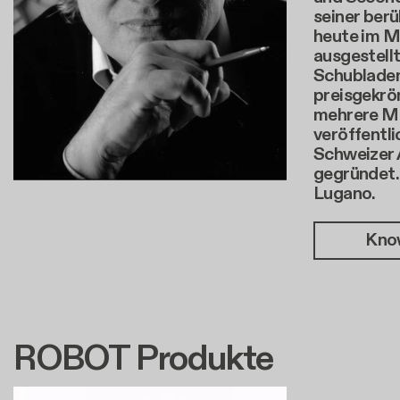
seiner berü
heute im 
ausgestellt
Schubladen
preisgekrö
mehrere M
veröffentli
Schweizer 
gegründet. 
Lugano.
Kno
ROBOT Produkte