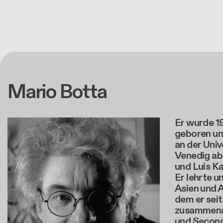
Mario Botta
Er wurde 1
geboren un
an der Univ
Venedig ab,
und Luis K
Er lehrte u
Asien und A
dem er seit
zusammenar
und Second