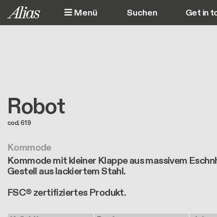
Direkt zum Inhalt
Menü
Get in t
M
Robot
cod. 619
Kommode
Kommode mit kleiner Klappe aus massivem Eschnho
Gestell aus lackiertem Stahl.
FSC® zertifiziertes Produkt.