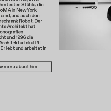
hmtesten Stühle, die
MoMA in New York
 sind, und auch den
schrank Robot. Der
nte Architekt hat
onografien
cht und 1996 die
Architekturfakultät
Er lebt und arbeitet in
w more about him