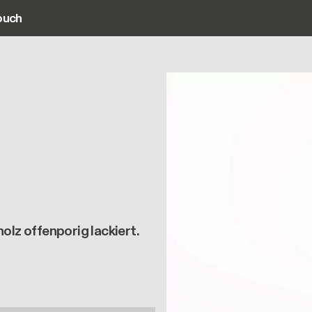
ouch
ain navigation
lz offenporig lackiert.