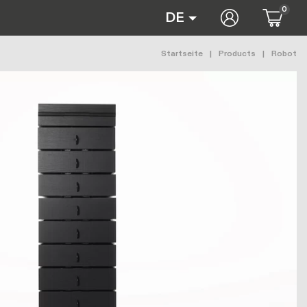
0
User accoun
DE
Pfadnavigat
Startseite
Products
Robot