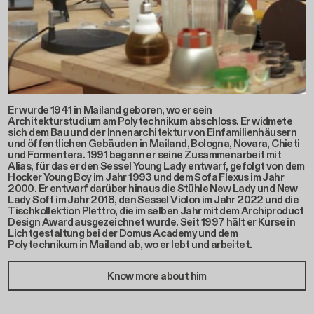
Er wurde 1941 in Mailand geboren, wo er sein
Architekturstudium am Polytechnikum abschloss. Er widmete
sich dem Bau und der Innenarchitektur von Einfamilienhäusern
und öffentlichen Gebäuden in Mailand, Bologna, Novara, Chieti
und Formentera. 1991 begann er seine Zusammenarbeit mit
Alias, für das er den Sessel Young Lady entwarf, gefolgt von dem
Hocker Young Boy im Jahr 1993 und dem Sofa Flexus im Jahr
2000. Er entwarf darüber hinaus die Stühle New Lady und New
Lady Soft im Jahr 2018, den Sessel Violon im Jahr 2022 und die
Tischkollektion Plettro, die im selben Jahr mit dem Archiproduct
Design Award ausgezeichnet wurde. Seit 1997 hält er Kurse in
Lichtgestaltung bei der Domus Academy und dem
Polytechnikum in Mailand ab, wo er lebt und arbeitet.
Know more about him