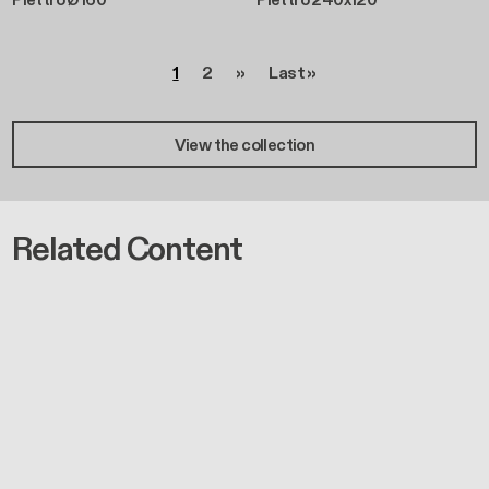
Plettro Ø160
Plettro 240x120
Seitennummerierung
Seite
Seite
Nächste Seite
Letzte Seite
1
2
››
Last »
View the collection
Related Content