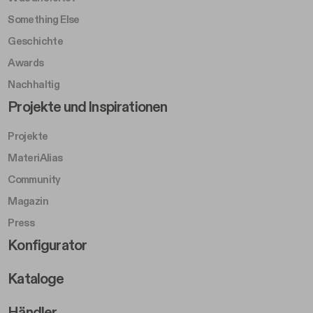
Something Else
Geschichte
Awards
Nachhaltig
Footer Left Middle B
Projekte und Inspirationen
Projekte
MateriAlias
Community
Magazin
Press
Footer Right Middle B
Konfigurator
Kataloge