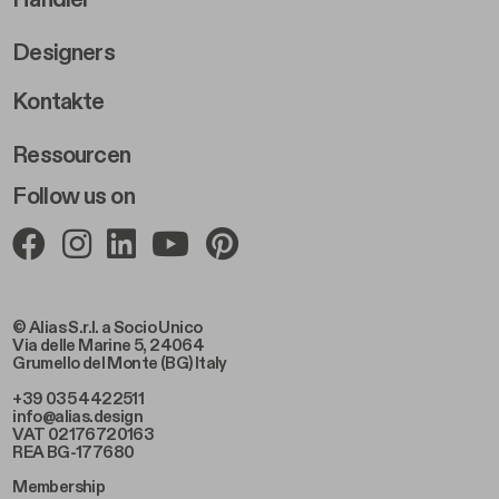
Händler
Designers
Footer Right 2
Kontakte
Ressourcen
Follow us on
© Alias S.r.l. a Socio Unico
Via delle Marine 5, 24064
Grumello del Monte (BG) Italy
+39 035 4422511
info@alias.design
VAT 02176720163
REA BG-177680
Membership