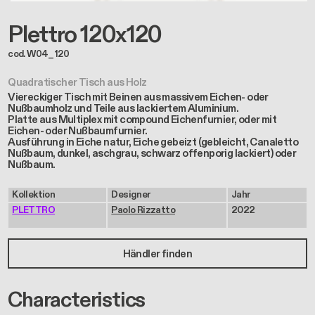
Plettro 120x120
cod. W04_120
Quadratischer Tisch aus Holz
Viereckiger Tisch mit Beinen aus massivem Eichen- oder
Nußbaumholz und Teile aus lackiertem Aluminium.
Platte aus Multiplex mit compound Eichenfurnier, oder mit
Eichen- oder Nußbaumfurnier.
Ausführung in Eiche natur, Eiche gebeizt (gebleicht, Canaletto
Nußbaum, dunkel, aschgrau, schwarz offenporig lackiert) oder
Nußbaum.
Kollektion
Designer
Jahr
PLETTRO
Paolo Rizzatto
2022
Händler finden
Characteristics