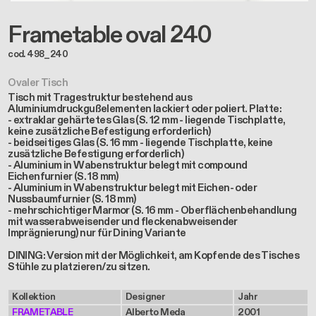
Frametable oval 240
cod. 498_240
Ovaler Tisch
Tisch mit Tragestruktur bestehend aus
Aluminiumdruckgußelementen lackiert oder poliert. Platte:
- extraklar gehärtetes Glas (S. 12 mm - liegende Tischplatte,
keine zusätzliche Befestigung erforderlich)
- beidseitiges Glas (S. 16 mm - liegende Tischplatte, keine
zusätzliche Befestigung erforderlich)
- Aluminium in Wabenstruktur belegt mit compound
Eichenfurnier (S. 18 mm)
- Aluminium in Wabenstruktur belegt mit Eichen- oder
Nussbaumfurnier (S. 18 mm)
- mehrschichtiger Marmor (S. 16 mm - Oberflächenbehandlung
mit wasserabweisender und fleckenabweisender
Imprägnierung) nur für Dining Variante
DINING: Version mit der Möglichkeit, am Kopfende des Tisches
Stühle zu platzieren/zu sitzen.
Kollektion
Designer
Jahr
FRAMETABLE
Alberto Meda
2001