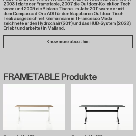
2003 folgte der Frametable, 2007 die Outdoor-Kollektion Tech
wood und 2009 die Biplane Tische. Im Jahr 2011 wurde er mit
dem Compasso d'Oro ADI für den klappbaren Outdoor-Tisch
Teak ausgezeichnet. Gemeinsam mit Francesco Meda
zeichnete er den Hydrochair (2011) und das HUB-System (2022).
Er lebt und arbeitet in Mailand.
Know more about him
FRAMETABLE Produkte