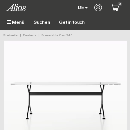
Direkt zum Inhalt
0
User account 
DE
Get in touch
Menü
Main navigation
Pfadnavigation
Startseite
Products
Frametable Oval 240