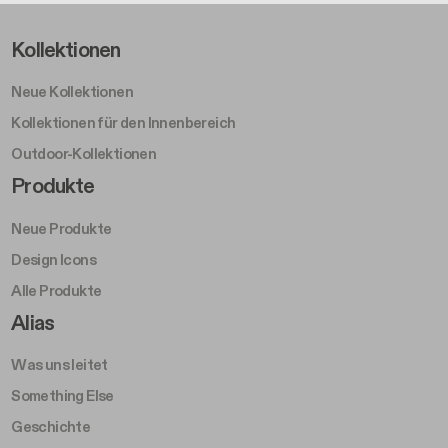
Footer Left Middle A
Kollektionen
Neue Kollektionen
Kollektionen für den Innenbereich
Outdoor-Kollektionen
Footer Right Middle A
Produkte
Neue Produkte
Design Icons
Alle Produkte
Footer Right A
Alias
Was uns leitet
Something Else
Geschichte