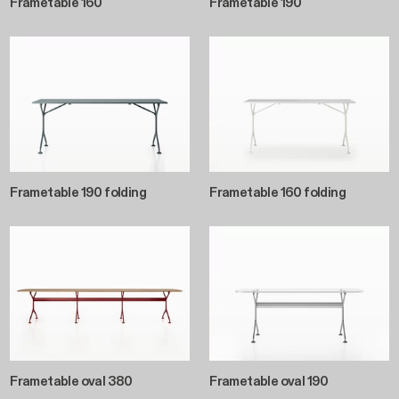
Frametable 160
Frametable 190
Frametable 190 folding
Frametable 160 folding
Frametable oval 380
Frametable oval 190