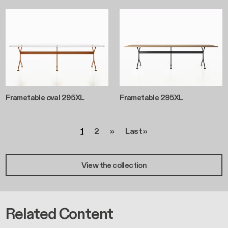
Frametable oval 295XL
Frametable 295XL
Seitennummerierung
Seite
Seite
Nächste Seite
Letzte Seite
1
2
››
Last »
View the collection
Related Content