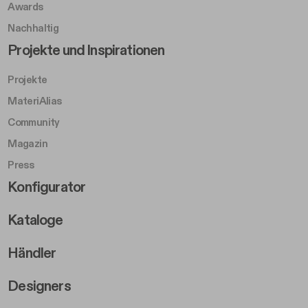
Awards
Nachhaltig
Footer Left Middle B
Projekte und Inspirationen
Projekte
MateriAlias
Community
Magazin
Press
Footer Right Middle B
Konfigurator
Kataloge
Händler
Designers