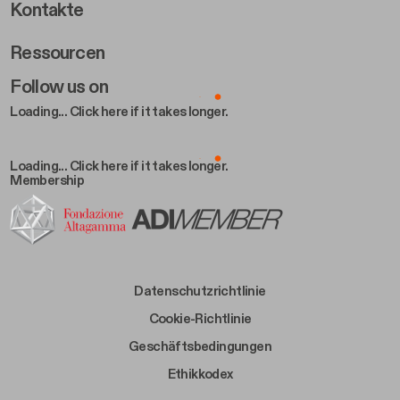
Footer Right 2
Kontakte
Ressourcen
Follow us on
Loading... Click here if it takes longer.
Loading... Click here if it takes longer.
Membership
Footer Bottom Left
Datenschutzrichtlinie
Footer Bottom Left Middle
Cookie-Richtlinie
Footer Bottom Right Middle
Geschäftsbedingungen
Footer Bottom Right
Ethikkodex