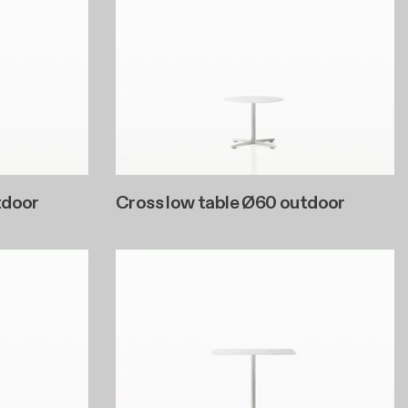
tdoor
Cross low table Ø60 outdoor