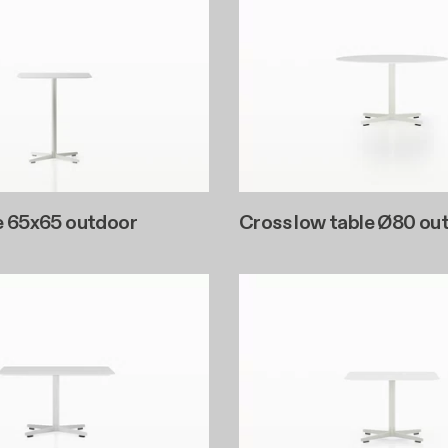
e 65x65 outdoor
Cross low table Ø80 ou