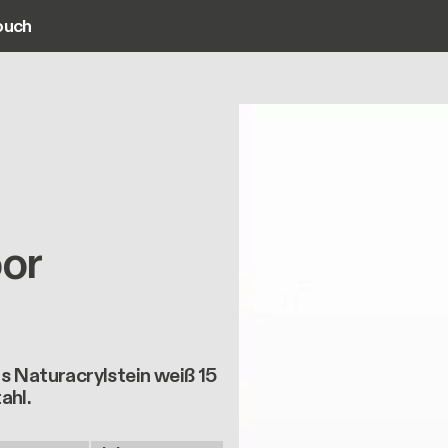
ouch
ain navigation
oor
s Naturacrylstein weiß 15
ahl.