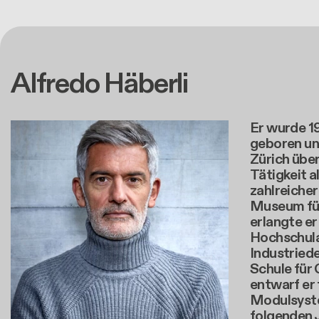
Alfredo Häberli
Er wurde 1
geboren un
Zürich über
Tätigkeit a
zahlreicher
Museum für
erlangte er
Hochschula
Industried
Schule für 
entwarf er 
Modulsyste
folgenden 