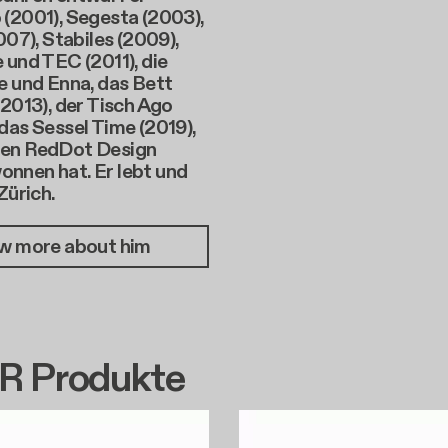
 (2001), Segesta (2003),
2007), Stabiles (2009),
 und TEC (2011), die
e und Enna, das Bett
(2013), der Tisch Ago
das Sessel Time (2019),
den RedDot Design
nnen hat. Er lebt und
Zürich.
w more about him
 Produkte