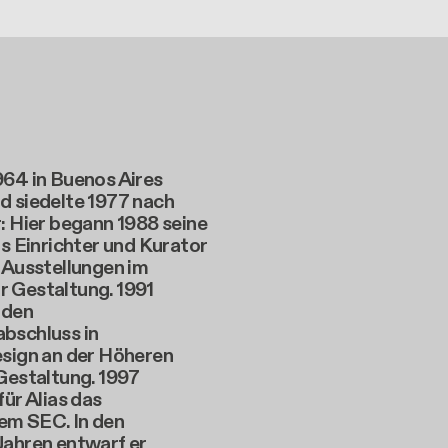
964 in Buenos Aires
d siedelte 1977 nach
: Hier begann 1988 seine
ls Einrichter und Kurator
 Ausstellungen im
 Gestaltung. 1991
 den
bschluss in
esign an der Höheren
Gestaltung. 1997
für Alias das
m SEC. In den
Jahren entwarf er