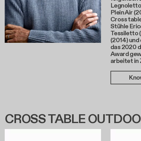
Legnoletto
Plein Air (
Cross table
Stühle Eric
Tessiletto 
(2014) und 
das 2020 
Award gewo
arbeitet in 
Kno
CROSS TABLE OUTDOOR