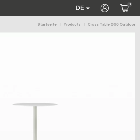
0
User accoun
DE
Pfadnavigation
Startseite
Products
Cross Table Ø60 Outdoor