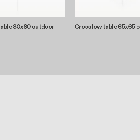
table 80x80 outdoor
Cross low table 65x65 