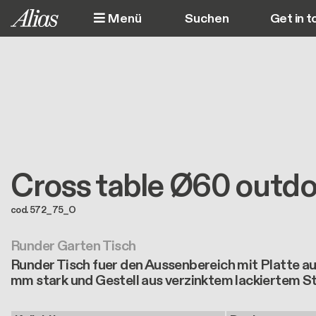
Direkt zum Inhalt
Menü
Get in t
M
Cross table Ø60 outd
cod. 572_75_O
Runder Garten Tisch
Runder Tisch fuer den Aussenbereich mit Platte au
mm stark und Gestell aus verzinktem lackiertem St