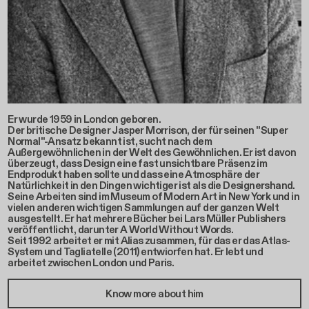
Er wurde 1959 in London geboren.
Der britische Designer Jasper Morrison, der für seinen "Super
Normal"-Ansatz bekannt ist, sucht nach dem
Außergewöhnlichen in der Welt des Gewöhnlichen. Er ist davon
überzeugt, dass Design eine fast unsichtbare Präsenz im
Endprodukt haben sollte und dass eine Atmosphäre der
Natürlichkeit in den Dingen wichtiger ist als die Designershand.
Seine Arbeiten sind im Museum of Modern Art in New York und in
vielen anderen wichtigen Sammlungen auf der ganzen Welt
ausgestellt. Er hat mehrere Bücher bei Lars Müller Publishers
veröffentlicht, darunter A World Without Words.
Seit 1992 arbeitet er mit Alias zusammen, für das er das Atlas-
System und Tagliatelle (2011) entwiorfen hat. Er lebt und
arbeitet zwischen London und Paris.
Know more about him
ATLAS TABLE Produkte