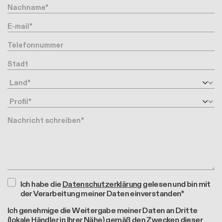
Stadt
Land
Profil
Nachricht
Ich habe die
Datenschutzerklärung
gelesen und bin mit
der Verarbeitung meiner Daten einverstanden*
Ich genehmige die Weitergabe meiner Daten an Dritte
(lokale Händler in Ihrer Nähe) gemäß den Zwecken dieser
Anfrage *
Ja
Nein
Ich möchte dem Club beitreten und Updates erhalten