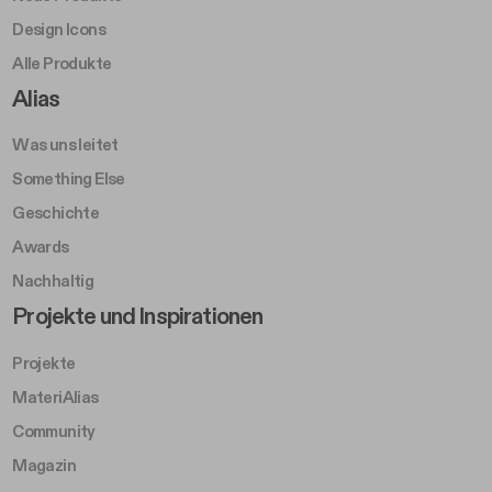
Was uns leitet
Something Else
Geschichte
Awards
Nachhaltig
Footer Left Middle B
Projekte und Inspirationen
Projekte
MateriAlias
Community
Magazin
Press
Footer Right Middle B
Konfigurator
Kataloge