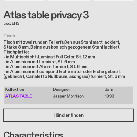
Tisch
Tisch mit zwei runden Tellerfußen aus Stahl matt lackiert,
Stärke 8 mm. Beine aus konisch gezogenem Stahl lackiert.
Tischplatte:
- in Multischicht-Laminat Full Color, St. 12 mm
- in Aluminium mit Laminat, St. 6 mm
- in Aluminium mit Ahorn furniert, St. 6 mm
- in Aluminium mit compund Eiche natur oder Eiche gebeizt
(gebleicht, Canaletto Nußbaum, aschgrau) furniert, St. 6 mm
Kollektion
Designer
Jahr
ATLAS TABLE
Jasper Morrison
1993
Händler finden
Characteristics