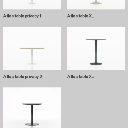
Atlas table privacy 2
Atlas table XL
Atlas low table
View the collection