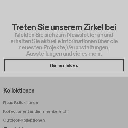
Treten Sie unserem Zirkel bei
Melden Sie sich zum Newsletter an und
erhalten Sie aktuelle Informationen über die
neuesten Projekte, Veranstaltungen,
Ausstellungen und vieles mehr.
Hier anmelden.
Footer Left Middle A
Kollektionen
Neue Kollektionen
Kollektionen für den Innenbereich
Outdoor-Kollektionen