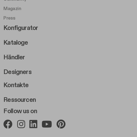
Magazin
Press
Footer Right Middle B
Konfigurator
Kataloge
Händler
Designers
Footer Right 2
Kontakte
Ressourcen
Follow us on