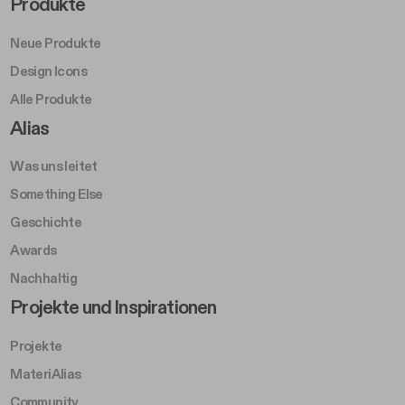
Footer Right Middle A
Produkte
Neue Produkte
Design Icons
Alle Produkte
Footer Right A
Alias
Was uns leitet
Something Else
Geschichte
Awards
Nachhaltig
Footer Left Middle B
Projekte und Inspirationen
Projekte
MateriAlias
Community