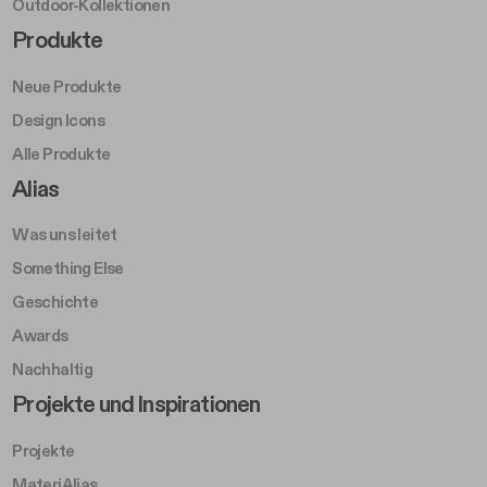
Outdoor-Kollektionen
Footer Right Middle A
Produkte
Neue Produkte
Design Icons
Alle Produkte
Footer Right A
Alias
Was uns leitet
Something Else
Geschichte
Awards
Nachhaltig
Footer Left Middle B
Projekte und Inspirationen
Projekte
MateriAlias