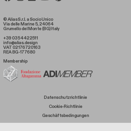
© Alias S.r.l. a Socio Unico
Via delle Marine 5, 24064
Grumello del Monte (BG) Italy
+39 035 4422511
info@alias.design
VAT 02176720163
REA BG-177680
Membership
Footer Bottom Left
Datenschutzrichtlinie
Footer Bottom Left Middle
Cookie-Richtlinie
Footer Bottom Right Middle
Geschäftsbedingungen
Footer Bottom Right
Ethikkodex