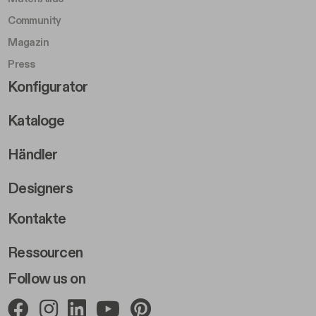
Community
Magazin
Press
Footer Right Middle B
Konfigurator
Kataloge
Händler
Designers
Footer Right 2
Kontakte
Ressourcen
Follow us on