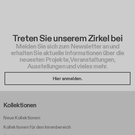
Treten Sie unserem Zirkel bei
Melden Sie sich zum Newsletter an und
erhalten Sie aktuelle Informationen über die
neuesten Projekte, Veranstaltungen,
Ausstellungen und vieles mehr.
Hier anmelden.
Footer Left Middle A
Kollektionen
Neue Kollektionen
Kollektionen für den Innenbereich