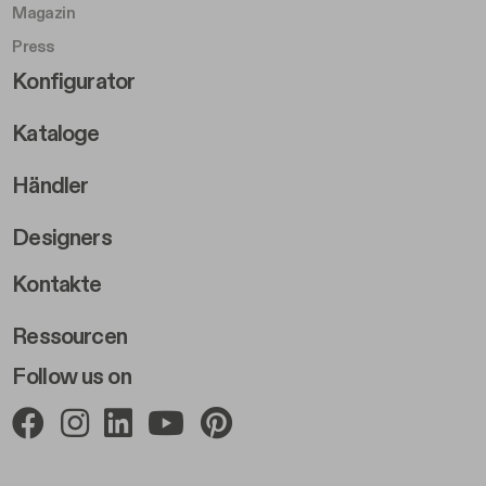
Magazin
Press
Footer Right Middle B
Konfigurator
Kataloge
Händler
Designers
Footer Right 2
Kontakte
Ressourcen
Follow us on