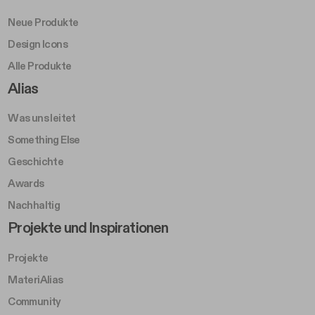
Neue Produkte
Design Icons
Alle Produkte
Footer Right A
Alias
Was uns leitet
Something Else
Geschichte
Awards
Nachhaltig
Footer Left Middle B
Projekte und Inspirationen
Projekte
MateriAlias
Community