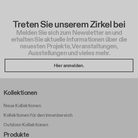
Treten Sie unserem Zirkel bei
Melden Sie sich zum Newsletter an und
erhalten Sie aktuelle Informationen über die
neuesten Projekte, Veranstaltungen,
Ausstellungen und vieles mehr.
Hier anmelden.
Footer Left Middle A
Kollektionen
Neue Kollektionen
Kollektionen für den Innenbereich
Outdoor-Kollektionen
Footer Right Middle A
Produkte