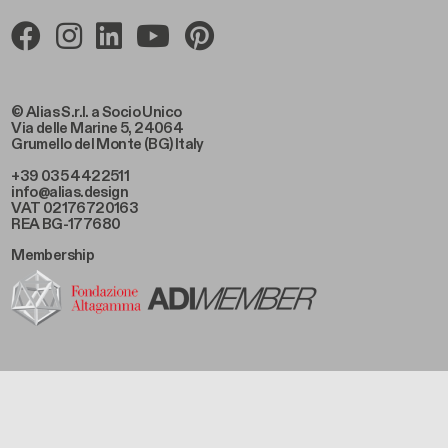
© Alias S.r.l. a Socio Unico
Via delle Marine 5, 24064
Grumello del Monte (BG) Italy
+39 035 4422511
info@alias.design
VAT 02176720163
REA BG-177680
Membership
Footer Bottom Left
Datenschutzrichtlinie
Footer Bottom Left Middle
Cookie-Richtlinie
Footer Bottom Right Middle
Geschäftsbedingungen