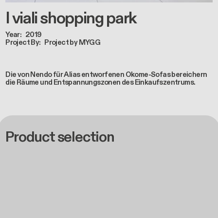
I viali shopping park
Year
2019
Project By
Project by MYGG
Die von Nendo für Alias entworfenen Okome-Sofas bereichern
die Räume und Entspannungszonen des Einkaufszentrums.
Product selection