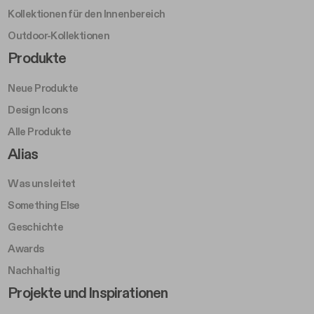
Kollektionen für den Innenbereich
Outdoor-Kollektionen
Footer Right Middle A
Produkte
Neue Produkte
Design Icons
Alle Produkte
Footer Right A
Alias
Was uns leitet
Something Else
Geschichte
Awards
Nachhaltig
Footer Left Middle B
Projekte und Inspirationen