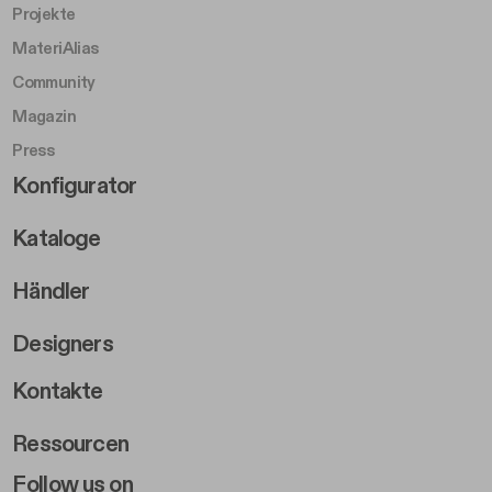
Projekte
MateriAlias
Community
Magazin
Press
Footer Right Middle B
Konfigurator
Kataloge
Händler
Designers
Footer Right 2
Kontakte
Ressourcen
Follow us on